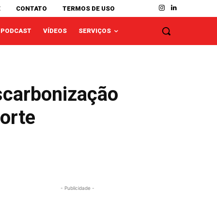
E
CONTATO
TERMOS DE USO
PODCAST
VÍDEOS
SERVIÇOS
escarbonização
porte
- Publicidade -