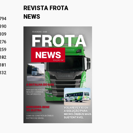
REVISTA FROTA
NEWS
794
390
309
276
259
182
181
132