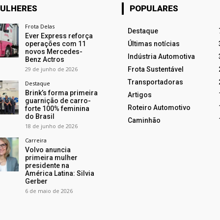
ULHERES
POPULARES
Frota Delas
Destaque
Ever Express reforça
operações com 11
Últimas notícias
novos Mercedes-
Indústria Automotiva
Benz Actros
29 de junho de 2026
Frota Sustentável
Transportadoras
Destaque
Brink’s forma primeira
Artigos
guarnição de carro-
Roteiro Automotivo
forte 100% feminina
do Brasil
Caminhão
18 de junho de 2026
Carreira
Volvo anuncia
primeira mulher
presidente na
América Latina: Silvia
Gerber
6 de maio de 2026