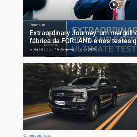
Destaque
Extraordinary Journey: um mergulho
fábrica da FORLAND e nos testes q
Frota Estúdio
-
16 de novembro de 2025
Comerciais leves