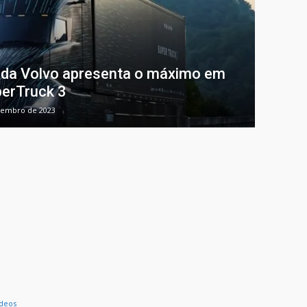
 da Volvo apresenta o máximo em
perTruck 3
vembro de 2023
deos