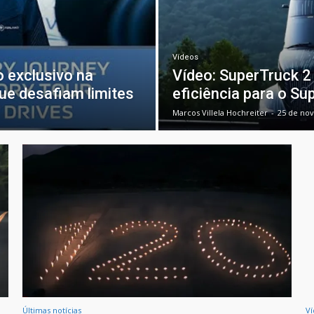
Vídeos
 exclusivo na
Vídeo: SuperTruck 2
ue desafiam limites
eficiência para o Su
Marcos Villela Hochreiter
-
25 de no
Últimas notícias
Ví