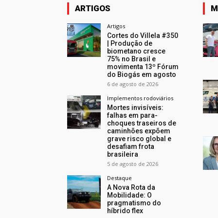
ARTIGOS
M
Artigos
Cortes do Villela #350
| Produção de
biometano cresce
75% no Brasil e
movimenta 13º Fórum
do Biogás em agosto
6 de agosto de 2026
Implementos rodoviários
Mortes invisíveis:
falhas em para-
choques traseiros de
caminhões expõem
grave risco global e
desafiam frota
brasileira
5 de agosto de 2026
Destaque
A Nova Rota da
Mobilidade: O
pragmatismo do
híbrido flex