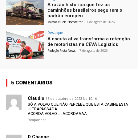
A razão histórica que fez os
caminhões brasileiros seguirem o
padrão europeu
Marcos Villela Hochreiter
-
7 de agosto de 2026
Destaque
A escuta ativa transforma a retenção
de motoristas na CEVA Logistics
Redação Frota News
-
7 de agosto de 2026
5 COMENTÁRIOS
Claudio
16 de outubro de 2023 No 10:16
SÓ A VOLVO QUE NÃO PERCEBE QUE ESTA CABINE ESTA
ULTRAPASSADA
ACORDA VOLVO …..ACORDAAAA
Responder
D Change