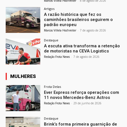
Marcos Villela Hochreiter
-
8 de agosto de 2026
Artigos
A razão histórica que fez os
caminhões brasileiros seguirem o
padrão europeu
Marcos Villela Hochreiter
-
7 de agosto de 2026
Destaque
A escuta ativa transforma a retenção
de motoristas na CEVA Logistics
Redação Frota News
-
7 de agosto de 2026
MULHERES
Frota Delas
Ever Express reforça operações com
11 novos Mercedes-Benz Actros
Redação Frota News
-
29 de junho de 2026
Destaque
Brink’s forma primeira guarnição de