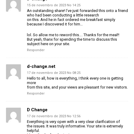
15 de novembro de 2023 No 14:25
An outstanding share! I’ve just forwarded this onto a friend
who had been conducting a little research
on this. And he in fact ordered me breakfast simply
because I discovered it for him…
lol. So allow me to reword this…. Thanks for the meal!!
But yeah, thanx for spending the time to discuss this
subject here on your site.
Responder
d-change.net
17 de novembro de 2023 No 08:25
Hello to all, how is everything, I think every one is getting
more
from this site, and your views are pleasant for new visitors.
Responder
D Change
17 de novembro de 2023 No 12:56
Everything is very open with a very clear clarification of
the issues. It was truly informative. Your site is extremely
helpful.