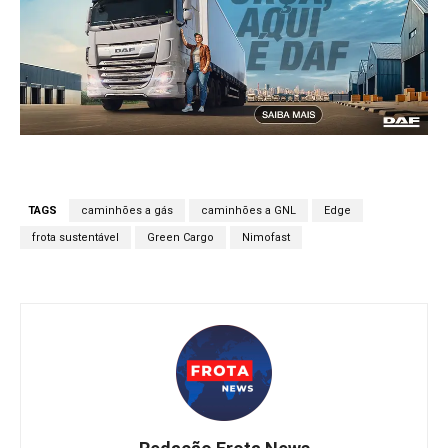
TAGS
caminhões a gás
caminhões a GNL
Edge
frota sustentável
Green Cargo
Nimofast