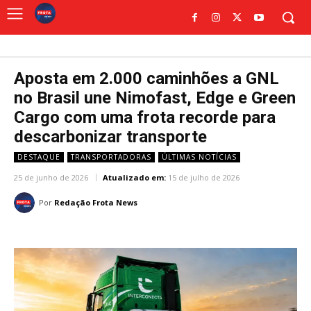
Aposta em 2.000 caminhões a GNL
no Brasil une Nimofast, Edge e Green
Cargo com uma frota recorde para
descarbonizar transporte
DESTAQUE
TRANSPORTADORAS
ÚLTIMAS NOTÍCIAS
25 de junho de 2026
Atualizado em:
15 de julho de 2026
Por
Redação Frota News