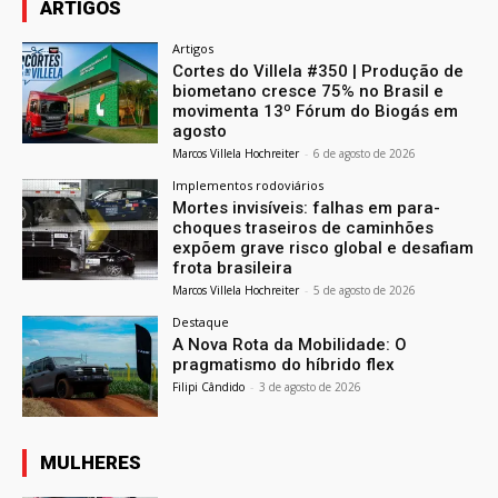
ARTIGOS
Artigos
Cortes do Villela #350 | Produção de
biometano cresce 75% no Brasil e
movimenta 13º Fórum do Biogás em
agosto
Marcos Villela Hochreiter
-
6 de agosto de 2026
Implementos rodoviários
Mortes invisíveis: falhas em para-
choques traseiros de caminhões
expõem grave risco global e desafiam
frota brasileira
Marcos Villela Hochreiter
-
5 de agosto de 2026
Destaque
A Nova Rota da Mobilidade: O
pragmatismo do híbrido flex
Filipi Cândido
-
3 de agosto de 2026
MULHERES