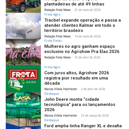
plantadeiras de até 49 linhas
Redação Frota News
-
25 de maio de 2026
Frota Agro
Tracbel expande operação e passa a
atender clientes Kalmar em todo o
território brasileiro
Redação Frota News
-
14 de maio de 2026
Frota Delas
Mulheres no agro ganham espaço
exclusivo no Agrishow Pra Elas 2026
Redação Frota News
-
10 de abril de 2026
Frota Agro
Com juros altos, Agrishow 2026
registra pior resultado em uma
década
Marcos Villela Hochreiter
-
3 de abril de 2026
Destaque
John Deere monta “cidade
tecnológica” para os lançamentos
2026
Marcos Villela Hochreiter
-
23 de março de 2026
Destaque
Ford amplia linha Ranger XL e desafia