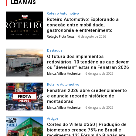
LEIA MAIS
Roteiro Automotivo
Roteiro Automotivo: Explorando a
conexão entre mobilidade,
gastronomia e entretenimento
Redação Frota News
-
6 de agosto de 2026
Destaque
O futuro dos implementos
rodoviários: 10 tendências que devem
ou “deveriam” estar na Fenatran 2026
Marcos Villela Hochreiter
-
6 de agosto de 2026
Roteiro Automotivo
Fenatran 2026 abre credenciamento
e anuncia recorde histórico de
montadoras
Marcos Villela Hochreiter
-
6 de agosto de 2026
Artigos
Cortes do Villela #350 | Produção de
biometano cresce 75% no Brasil e
movimenta 13º Fórum do Biogás em