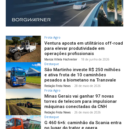
Frota Agro
Ventura aposta em utilitários off-road
para elevar produtividade em
operações profissionais
Marcos Villela Hochreiter
-
18 de junho de 2026
Destaque
São Martinho investe R$ 250 milhões
e ativa frota de 10 caminhões
pesados a biometano na Transvale
Redação Frota News
-
28 de maio de 2026
Frota Agro
Minas Gerais vai ganhar 97 novas
torres de telecom para impulsionar
máquinas conectadas da CNH
Redação Frota News
-
26 de maio de 2026
Destaque
G 460 6×6: caminhão da Scania entra
no lugar do trator e opera