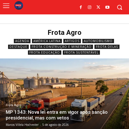
Frota Agro
AGENDA
AMÉRICA LATINA
ARTIGOS
AUTOMOBILISMO
DESTAQUE
FROTA CONSTRUÇÃO E MINERAÇÃO
FROTA DELAS
FROTA EDUCAÇÃO
FROTA SUSTENTÁVEL
Frota Agro
MP 1343: Nova lei entra em vigor após sanção
presidencial, mas com vetos
Marcos Villela Hochreiter
-
5 de agosto de 2026