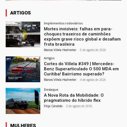
ARTIGOS
Implementos rodoviários
Mortes invisíveis: falhas em para-
choques traseiros de caminhões
expõem grave risco global e desafiam
frota brasileira
Marcos Villela Hochreiter
-
5 de agosto de 2026
Artigos
Cortes do Villela #349 | Mercedes-
Benz Superarticulado O 500 MDA em
Curitiba! Bairrismo superado?
Marcos Villela Hochreiter
-
4 de agosto de 2026
Destaque
A Nova Rota da Mobilidade: O
pragmatismo do híbrido flex
Filipi Cândido
-
3 de agosto de 2026
MULHERES