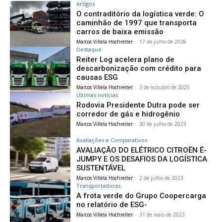
Artigos
O contraditório da logística verde: O
caminhão de 1997 que transporta
carros de baixa emissão
Marcos Villela Hochreiter
-
17 de julho de 2026
Destaque
Reiter Log acelera plano de
descarbonização com crédito para
causas ESG
Marcos Villela Hochreiter
-
3 de outubro de 2025
Últimas notícias
Rodovia Presidente Dutra pode ser
corredor de gás e hidrogênio
Marcos Villela Hochreiter
-
30 de julho de 2023
Avaliações e Comparativos
AVALIAÇÃO DO ELÉTRICO CITROËN Ë-
JUMPY E OS DESAFIOS DA LOGÍSTICA
SUSTENTÁVEL
Marcos Villela Hochreiter
-
2 de julho de 2023
Transportadoras
A frota verde do Grupo Coopercarga
no relatório de ESG-
Marcos Villela Hochreiter
-
31 de maio de 2023