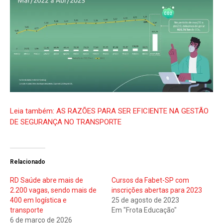
Leia também: AS RAZÕES PARA SER EFICIENTE NA GESTÃO
DE SEGURANÇA NO TRANSPORTE
Relacionado
RD Saúde abre mais de
Cursos da Fabet-SP com
2.200 vagas, sendo mais de
inscrições abertas para 2023
400 em logística e
25 de agosto de 2023
transporte
Em "Frota Educação"
6 de março de 2026