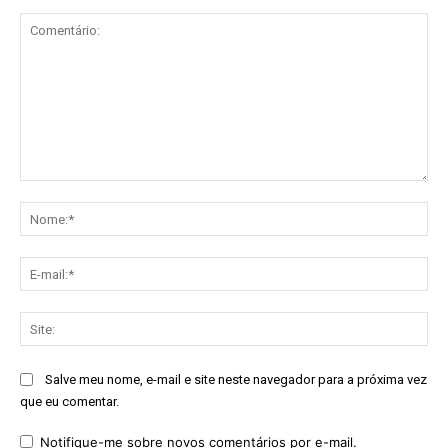
Comentário:
No
E-
mai
Sit
Salve meu nome, e-mail e site neste navegador para a próxima vez
que eu comentar.
Notifique-me sobre novos comentários por e-mail.