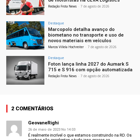
Redação Frota News
-
7 de agosto de 2026
Destaque
Marcopolo detalha avanço do
biometano no transporte e uso de
novos materiais em veículos
Marcos Villela Hochreiter
-
7 de agosto de 2026
Destaque
Foton lança linha 2027 do Aumark S
715 e S 916 com opção automatizada
Redação Frota News
-
7 de agosto de 2026
2 COMENTÁRIOS
GeovaneRighi
26 de maio de 2023 No 14:03
É realmente incrível o que estamos construindo na RD. Os
ganhos são excelentes e tudo isso graças ao