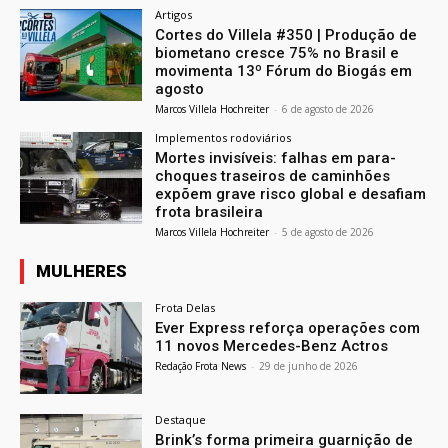
Artigos
Cortes do Villela #350 | Produção de
biometano cresce 75% no Brasil e
movimenta 13º Fórum do Biogás em
agosto
Marcos Villela Hochreiter
-
6 de agosto de 2026
Implementos rodoviários
Mortes invisíveis: falhas em para-
choques traseiros de caminhões
expõem grave risco global e desafiam
frota brasileira
Marcos Villela Hochreiter
-
5 de agosto de 2026
MULHERES
Frota Delas
Ever Express reforça operações com
11 novos Mercedes-Benz Actros
Redação Frota News
-
29 de junho de 2026
Destaque
Brink’s forma primeira guarnição de