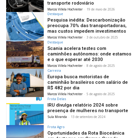
transporte rodoviário
Marcos Villela Hochreiter
-
19 de maio de 2026
Destaque
Pesquisa inédita: Descarbonização
preocupa 70% das transportadoras,
mas custos impedem investimentos
Marcos Villela Hochreiter
-
3 de outubro de 2025
Destaque
Scania acelera testes com
caminhões autônomos: onde estamos
e o que esperar até 2030
Marcos Villela Hochreiter
-
8 de agosto de 2025
Carreira
Europa busca motoristas de
caminhão brasileiros com salário de
R$ 482 por dia
Marcos Villela Hochreiter
-
5 de agosto de 2025
Frota Delas
IRU divulga relatório 2024 sobre
presença de mulheres no transporte
Sula Miranda
-
13 de setembro de 2024
Frota Agro
Oportunidades da Rota Bioceânica