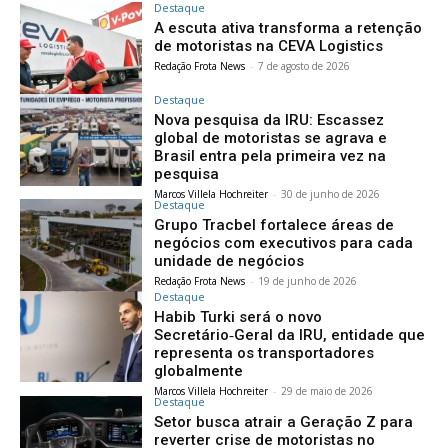
Destaque
A escuta ativa transforma a retenção
de motoristas na CEVA Logistics
Redação Frota News
-
7 de agosto de 2026
Destaque
Nova pesquisa da IRU: Escassez
global de motoristas se agrava e
Brasil entra pela primeira vez na
pesquisa
Marcos Villela Hochreiter
-
30 de junho de 2026
Destaque
Grupo Tracbel fortalece áreas de
negócios com executivos para cada
unidade de negócios
Redação Frota News
-
19 de junho de 2026
Destaque
Habib Turki será o novo
Secretário‑Geral da IRU, entidade que
representa os transportadores
globalmente
Marcos Villela Hochreiter
-
29 de maio de 2026
Destaque
Setor busca atrair a Geração Z para
reverter crise de motoristas no