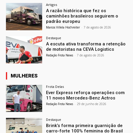
Artigos
A razão histórica que fez os
caminhões brasileiros seguirem o
padrão europeu
Marcos Villela Hochreiter
-
7 de agosto de 2026
Destaque
A escuta ativa transforma a retenção
de motoristas na CEVA Logistics
Redação Frota News
-
7 de agosto de 2026
MULHERES
Frota Delas
Ever Express reforça operações com
11 novos Mercedes-Benz Actros
Redação Frota News
-
29 de junho de 2026
Destaque
Brink’s forma primeira guarnição de
carro-forte 100% feminina do Brasil