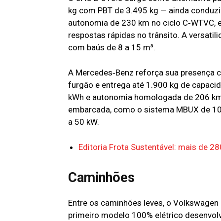
kg com PBT de 3.495 kg — ainda conduzi
autonomia de 230 km no ciclo C‑WTVC, 
respostas rápidas no trânsito. A versati
com baús de 8 a 15 m³.
A Mercedes‑Benz reforça sua presença c
furgão e entrega até 1.900 kg de capaci
kWh e autonomia homologada de 206 km 
embarcada, como o sistema MBUX de 10,2
a 50 kW.
Editoria Frota Sustentável: mais de 2
Caminhões
Entre os caminhões leves, o Volkswagen 
primeiro modelo 100% elétrico desenvolv