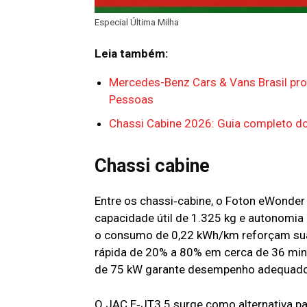
Especial Última Milha
Leia também:
Mercedes-Benz Cars & Vans Brasil pr
Pessoas
Chassi Cabine 2026: Guia completo d
Chassi cabine
Entre os chassi‑cabine, o Foton eWonder 
capacidade útil de 1.325 kg e autonomia 
o consumo de 0,22 kWh/km reforçam sua 
rápida de 20% a 80% em cerca de 36 minu
de 75 kW garante desempenho adequado p
O JAC E‑JT3.5 surge como alternativa pa