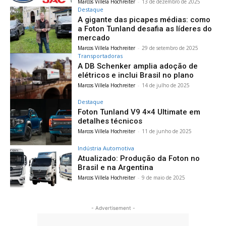
Marcos Villela Hochreiter
-
13 de dezembro de 2025
Destaque
A gigante das picapes médias: como
a Foton Tunland desafia as líderes do
mercado
Marcos Villela Hochreiter
-
29 de setembro de 2025
Transportadoras
A DB Schenker amplia adoção de
elétricos e inclui Brasil no plano
Marcos Villela Hochreiter
-
14 de julho de 2025
Destaque
Foton Tunland V9 4×4 Ultimate em
detalhes técnicos
Marcos Villela Hochreiter
-
11 de junho de 2025
Indústria Automotiva
Atualizado: Produção da Foton no
Brasil e na Argentina
Marcos Villela Hochreiter
-
9 de maio de 2025
- Advertisement -