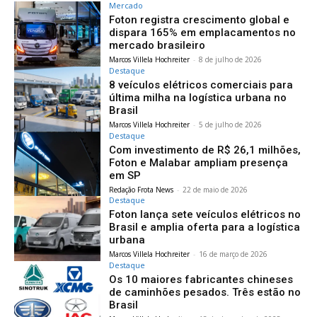
Mercado
Foton registra crescimento global e
dispara 165% em emplacamentos no
mercado brasileiro
Marcos Villela Hochreiter
-
8 de julho de 2026
Destaque
8 veículos elétricos comerciais para
última milha na logística urbana no
Brasil
Marcos Villela Hochreiter
-
5 de julho de 2026
Destaque
Com investimento de R$ 26,1 milhões,
Foton e Malabar ampliam presença
em SP
Redação Frota News
-
22 de maio de 2026
Destaque
Foton lança sete veículos elétricos no
Brasil e amplia oferta para a logística
urbana
Marcos Villela Hochreiter
-
16 de março de 2026
Destaque
Os 10 maiores fabricantes chineses
de caminhões pesados. Três estão no
Brasil