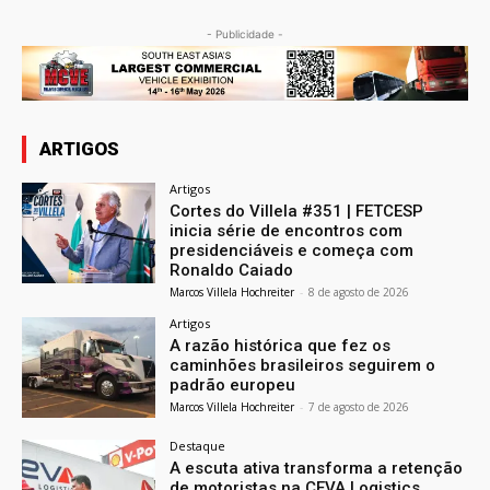
- Publicidade -
ARTIGOS
Artigos
Cortes do Villela #351 | FETCESP
inicia série de encontros com
presidenciáveis e começa com
Ronaldo Caiado
Marcos Villela Hochreiter
-
8 de agosto de 2026
Artigos
A razão histórica que fez os
caminhões brasileiros seguirem o
padrão europeu
Marcos Villela Hochreiter
-
7 de agosto de 2026
Destaque
A escuta ativa transforma a retenção
de motoristas na CEVA Logistics