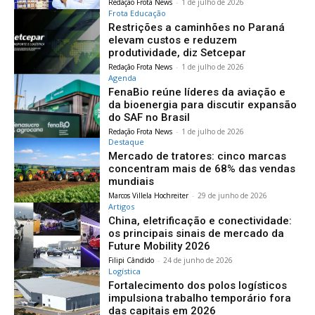
Redação Frota News
-
1 de julho de 2026
Frota Educação
Restrições a caminhões no Paraná
elevam custos e reduzem
produtividade, diz Setcepar
Redação Frota News
-
1 de julho de 2026
Agenda
FenaBio reúne líderes da aviação e
da bioenergia para discutir expansão
do SAF no Brasil
Redação Frota News
-
1 de julho de 2026
Destaque
Mercado de tratores: cinco marcas
concentram mais de 68% das vendas
mundiais
Marcos Villela Hochreiter
-
29 de junho de 2026
Artigos
China, eletrificação e conectividade:
os principais sinais de mercado da
Future Mobility 2026
Filipi Cândido
-
24 de junho de 2026
Logística
Fortalecimento dos polos logísticos
impulsiona trabalho temporário fora
das capitais em 2026