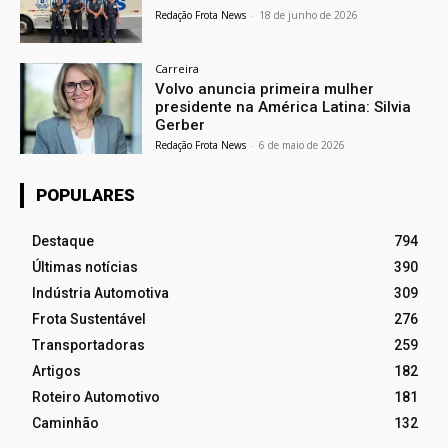
Redação Frota News
-
18 de junho de 2026
Carreira
Volvo anuncia primeira mulher
presidente na América Latina: Silvia
Gerber
Redação Frota News
-
6 de maio de 2026
POPULARES
Destaque
794
Últimas notícias
390
Indústria Automotiva
309
Frota Sustentável
276
Transportadoras
259
Artigos
182
Roteiro Automotivo
181
Caminhão
132