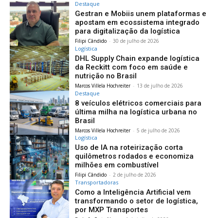
Destaque
Gestran e Mobiis unem plataformas e
apostam em ecossistema integrado
para digitalização da logística
Filipi Cândido
-
30 de julho de 2026
Logística
DHL Supply Chain expande logística
da Reckitt com foco em saúde e
nutrição no Brasil
Marcos Villela Hochreiter
-
13 de julho de 2026
Destaque
8 veículos elétricos comerciais para
última milha na logística urbana no
Brasil
Marcos Villela Hochreiter
-
5 de julho de 2026
Logística
Uso de IA na roteirização corta
quilômetros rodados e economiza
milhões em combustível
Filipi Cândido
-
2 de julho de 2026
Transportadoras
Como a Inteligência Artificial vem
transformando o setor de logística,
por MXP Transportes