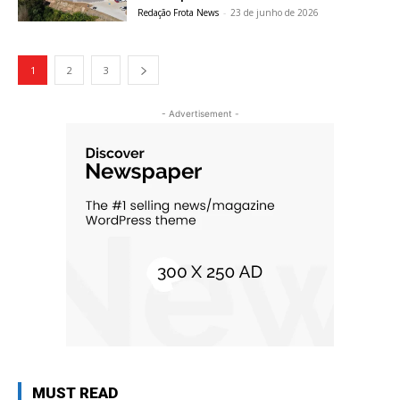
Redação Frota News
-
23 de junho de 2026
1
2
3
- Advertisement -
MUST READ