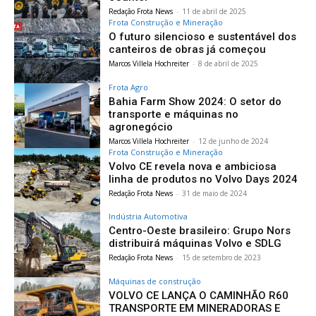
Redação Frota News
-
11 de abril de 2025
Frota Construção e Mineração
O futuro silencioso e sustentável dos
canteiros de obras já começou
Marcos Villela Hochreiter
-
8 de abril de 2025
Frota Agro
Bahia Farm Show 2024: O setor do
transporte e máquinas no
agronegócio
Marcos Villela Hochreiter
-
12 de junho de 2024
Frota Construção e Mineração
Volvo CE revela nova e ambiciosa
linha de produtos no Volvo Days 2024
Redação Frota News
-
31 de maio de 2024
Indústria Automotiva
Centro-Oeste brasileiro: Grupo Nors
distribuirá máquinas Volvo e SDLG
Redação Frota News
-
15 de setembro de 2023
Máquinas de construção
VOLVO CE LANÇA O CAMINHÃO R60
TRANSPORTE EM MINERADORAS E