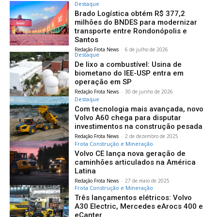
Destaque
Brado Logística obtém R$ 377,2
milhões do BNDES para modernizar
transporte entre Rondonópolis e
Santos
Redação Frota News
-
6 de julho de 2026
Destaque
De lixo a combustível: Usina de
biometano do IEE-USP entra em
operação em SP
Redação Frota News
-
30 de junho de 2026
Destaque
Com tecnologia mais avançada, novo
Volvo A60 chega para disputar
investimentos na construção pesada
Redação Frota News
-
2 de dezembro de 2025
Frota Construção e Mineração
Volvo CE lança nova geração de
caminhões articulados na América
Latina
Redação Frota News
-
27 de maio de 2025
Frota Construção e Mineração
Três lançamentos elétricos: Volvo
A30 Electric, Mercedes eArocs 400 e
eCanter