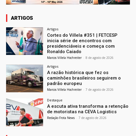
ARTIGOS
Artigos
Cortes do Villela #351 | FETCESP
inicia série de encontros com
presidenciáveis e começa com
Ronaldo Caiado
Marcos Villela Hochreiter
-
8 de agosto de 2026
Artigos
A razão histórica que fez os
caminhões brasileiros seguirem o
padrão europeu
Marcos Villela Hochreiter
-
7 de agosto de 2026
Destaque
A escuta ativa transforma a retenção
de motoristas na CEVA Logistics
Redação Frota News
-
7 de agosto de 2026