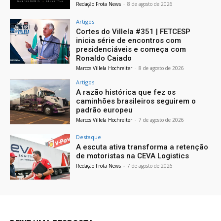
Redação Frota News
-
8 de agosto de 2026
Artigos
Cortes do Villela #351 | FETCESP
inicia série de encontros com
presidenciáveis e começa com
Ronaldo Caiado
Marcos Villela Hochreiter
-
8 de agosto de 2026
Artigos
A razão histórica que fez os
caminhões brasileiros seguirem o
padrão europeu
Marcos Villela Hochreiter
-
7 de agosto de 2026
Destaque
A escuta ativa transforma a retenção
de motoristas na CEVA Logistics
Redação Frota News
-
7 de agosto de 2026