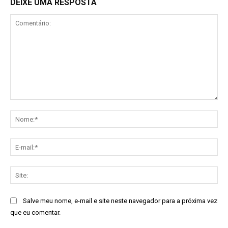
DEIXE UMA RESPOSTA
Comentário:
No
E-
mai
Sit
Salve meu nome, e-mail e site neste navegador para a próxima vez
que eu comentar.