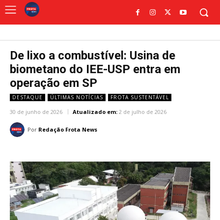
De lixo a combustível: Usina de
biometano do IEE-USP entra em
operação em SP
DESTAQUE
ÚLTIMAS NOTÍCIAS
FROTA SUSTENTÁVEL
30 de junho de 2026
Atualizado em:
2 de julho de 2026
Por
Redação Frota News