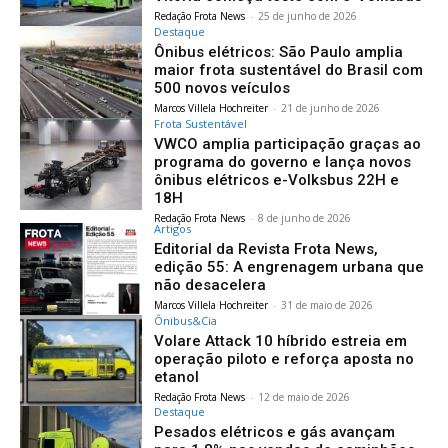
Redação Frota News
-
25 de junho de 2026
Destaque
Ônibus elétricos: São Paulo amplia
maior frota sustentável do Brasil com
500 novos veículos
Marcos Villela Hochreiter
-
21 de junho de 2026
Frota Sustentável
VWCO amplia participação graças ao
programa do governo e lança novos
ônibus elétricos e-Volksbus 22H e
18H
Redação Frota News
-
8 de junho de 2026
Artigos
Editorial da Revista Frota News,
edição 55: A engrenagem urbana que
não desacelera
Marcos Villela Hochreiter
-
31 de maio de 2026
Ônibus&Cia
Volare Attack 10 híbrido estreia em
operação piloto e reforça aposta no
etanol
Redação Frota News
-
12 de maio de 2026
Destaque
Pesados elétricos e gás avançam