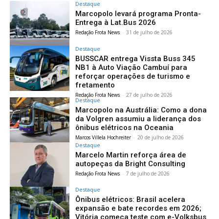
Destaque
Marcopolo levará programa Pronta-
Entrega à Lat.Bus 2026
Redação Frota News
-
31 de julho de 2026
Destaque
BUSSCAR entrega Vissta Buss 345
NB1 à Auto Viação Cambuí para
reforçar operações de turismo e
fretamento
Redação Frota News
-
27 de julho de 2026
Destaque
Marcopolo na Austrália: Como a dona
da Volgren assumiu a liderança dos
ônibus elétricos na Oceania
Marcos Villela Hochreiter
-
20 de julho de 2026
Destaque
Marcelo Martin reforça área de
autopeças da Bright Consulting
Redação Frota News
-
7 de julho de 2026
Destaque
Ônibus elétricos: Brasil acelera
expansão e bate recordes em 2026;
Vitória começa teste com e-Volksbus