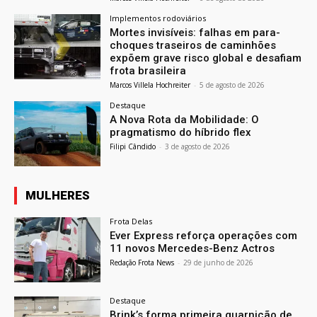
Implementos rodoviários
Mortes invisíveis: falhas em para-
choques traseiros de caminhões
expõem grave risco global e desafiam
frota brasileira
Marcos Villela Hochreiter
-
5 de agosto de 2026
Destaque
A Nova Rota da Mobilidade: O
pragmatismo do híbrido flex
Filipi Cândido
-
3 de agosto de 2026
MULHERES
Frota Delas
Ever Express reforça operações com
11 novos Mercedes-Benz Actros
Redação Frota News
-
29 de junho de 2026
Destaque
Brink’s forma primeira guarnição de