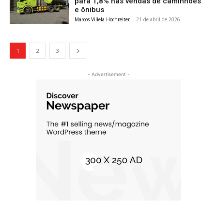
para 1,8% nas vendas de caminhões
e ônibus
Marcos Villela Hochreiter
-
21 de abril de 2026
1
2
3
- Advertisement -