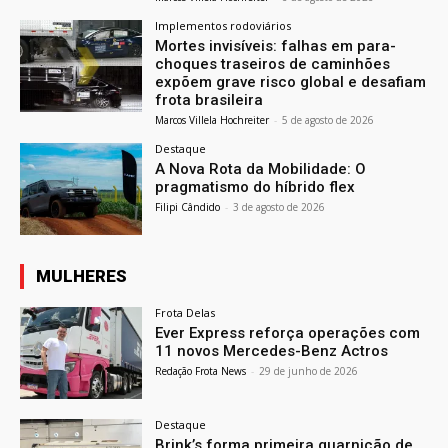
Implementos rodoviários
Mortes invisíveis: falhas em para-
choques traseiros de caminhões
expõem grave risco global e desafiam
frota brasileira
Marcos Villela Hochreiter
-
5 de agosto de 2026
Destaque
A Nova Rota da Mobilidade: O
pragmatismo do híbrido flex
Filipi Cândido
-
3 de agosto de 2026
MULHERES
Frota Delas
Ever Express reforça operações com
11 novos Mercedes-Benz Actros
Redação Frota News
-
29 de junho de 2026
Destaque
Brink’s forma primeira guarnição de