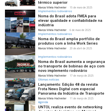
térmico superior
Marcos Villela Hochreiter
-
15 de maio de 2025
Implementos rodoviários
Noma do Brasil adota FMEA para
elevar qualidade e confiabilidade na
indústria
Marcos Villela Hochreiter
-
6 de maio de 2025
Implementos rodoviários
Noma do Brasil amplia portfólio de
produtos com a linha Work Series
Marcos Villela Hochreiter
-
20 de abril de 2025
Implementos rodoviários
Noma do Brasil aumenta a segurança
no transporte de bobinas de aço com
novo implemento rodoviário
Marcos Villela Hochreiter
-
17 de março de 2025
Últimas notícias
Lançamento: Edição 48 da revista
Frota News Digital com especial
Panorama da Indústria de Transporte
Marcos Villela Hochreiter
-
11 de março de 2025
Agenda
UNTOL realiza evento de networking