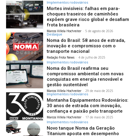
Implementos rodoviários
Mortes invisíveis: falhas em para-
choques traseiros de caminhões
expõem grave risco global e desafiam
frota brasileira
Marcos Villela Hochreiter
-
5 de agosto de 2026
Destaque
Noma do Brasil: 58 anos de estrada,
inovação e compromisso com o
transporte nacional
Redação Frota News
-
4 de julho de 2025
Implementos rodoviários
Noma do Brasil reafirma seu
compromisso ambiental com novas
conquistas em energia renovável e
gestão sustentável
Marcos Villela Hochreiter
-
29 de maio de 2025
Implementos rodoviários
Montanha Equipamentos Rodoviários:
30 anos de estrada com inovação,
confiança e paixão pelo transporte
Marcos Villela Hochreiter
-
17 de maio de 2025
Implementos rodoviários
Novo tanque Noma da Geração
Titanium aposta em desempenho