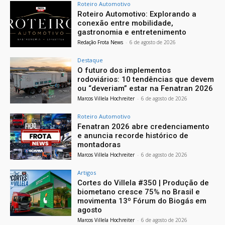
Roteiro Automotivo
Roteiro Automotivo: Explorando a
conexão entre mobilidade,
gastronomia e entretenimento
Redação Frota News
-
6 de agosto de 2026
Destaque
O futuro dos implementos
rodoviários: 10 tendências que devem
ou “deveriam” estar na Fenatran 2026
Marcos Villela Hochreiter
-
6 de agosto de 2026
Roteiro Automotivo
Fenatran 2026 abre credenciamento
e anuncia recorde histórico de
montadoras
Marcos Villela Hochreiter
-
6 de agosto de 2026
Artigos
Cortes do Villela #350 | Produção de
biometano cresce 75% no Brasil e
movimenta 13º Fórum do Biogás em
agosto
Marcos Villela Hochreiter
-
6 de agosto de 2026