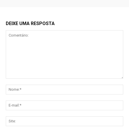
DEIXE UMA RESPOSTA
Comentário:
No
E-
mai
Sit