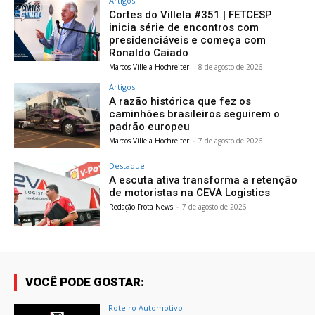
Artigos
Cortes do Villela #351 | FETCESP
inicia série de encontros com
presidenciáveis e começa com
Ronaldo Caiado
Marcos Villela Hochreiter
-
8 de agosto de 2026
Artigos
A razão histórica que fez os
caminhões brasileiros seguirem o
padrão europeu
Marcos Villela Hochreiter
-
7 de agosto de 2026
Destaque
A escuta ativa transforma a retenção
de motoristas na CEVA Logistics
Redação Frota News
-
7 de agosto de 2026
VOCÊ PODE GOSTAR:
Roteiro Automotivo