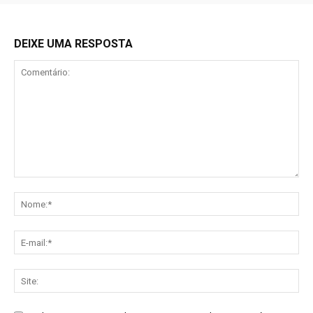
DEIXE UMA RESPOSTA
Comentário:
No
E-
mai
Sit