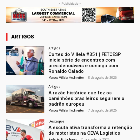
- Publicidade -
ARTIGOS
Artigos
Cortes do Villela #351 | FETCESP
inicia série de encontros com
presidenciáveis e começa com
Ronaldo Caiado
Marcos Villela Hochreiter
-
8 de agosto de 2026
Artigos
A razão histórica que fez os
caminhões brasileiros seguirem o
padrão europeu
Marcos Villela Hochreiter
-
7 de agosto de 2026
Destaque
A escuta ativa transforma a retenção
de motoristas na CEVA Logistics
Redação Frota News
-
7 de agosto de 2026