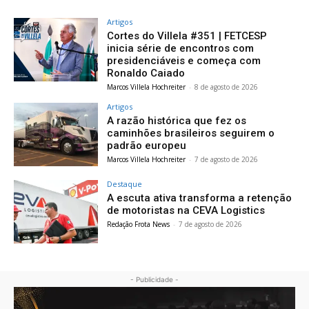
Artigos
Cortes do Villela #351 | FETCESP
inicia série de encontros com
presidenciáveis e começa com
Ronaldo Caiado
Marcos Villela Hochreiter
-
8 de agosto de 2026
Artigos
A razão histórica que fez os
caminhões brasileiros seguirem o
padrão europeu
Marcos Villela Hochreiter
-
7 de agosto de 2026
Destaque
A escuta ativa transforma a retenção
de motoristas na CEVA Logistics
Redação Frota News
-
7 de agosto de 2026
- Publicidade -