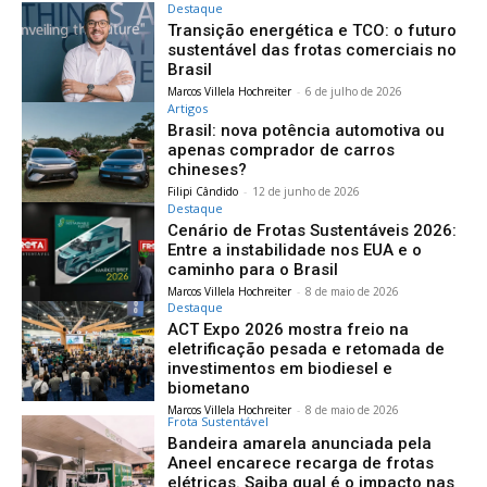
Destaque
Transição energética e TCO: o futuro
sustentável das frotas comerciais no
Brasil
Marcos Villela Hochreiter
-
6 de julho de 2026
Artigos
Brasil: nova potência automotiva ou
apenas comprador de carros
chineses?
Filipi Cândido
-
12 de junho de 2026
Destaque
Cenário de Frotas Sustentáveis 2026:
Entre a instabilidade nos EUA e o
caminho para o Brasil
Marcos Villela Hochreiter
-
8 de maio de 2026
Destaque
ACT Expo 2026 mostra freio na
eletrificação pesada e retomada de
investimentos em biodiesel e
biometano
Marcos Villela Hochreiter
-
8 de maio de 2026
Frota Sustentável
Bandeira amarela anunciada pela
Aneel encarece recarga de frotas
elétricas. Saiba qual é o impacto nas