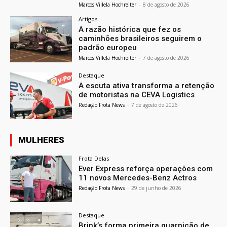
Marcos Villela Hochreiter
-
8 de agosto de 2026
Artigos
A razão histórica que fez os
caminhões brasileiros seguirem o
padrão europeu
Marcos Villela Hochreiter
-
7 de agosto de 2026
Destaque
A escuta ativa transforma a retenção
de motoristas na CEVA Logistics
Redação Frota News
-
7 de agosto de 2026
MULHERES
Frota Delas
Ever Express reforça operações com
11 novos Mercedes-Benz Actros
Redação Frota News
-
29 de junho de 2026
Destaque
Brink’s forma primeira guarnição de