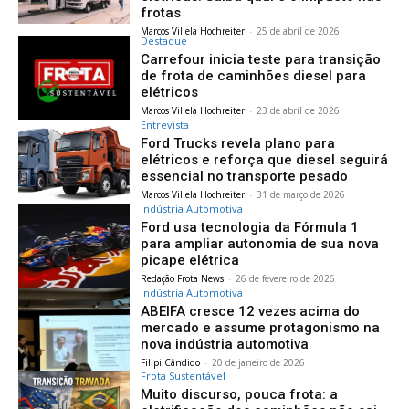
frotas
Marcos Villela Hochreiter
-
25 de abril de 2026
Destaque
Carrefour inicia teste para transição
de frota de caminhões diesel para
elétricos
Marcos Villela Hochreiter
-
23 de abril de 2026
Entrevista
Ford Trucks revela plano para
elétricos e reforça que diesel seguirá
essencial no transporte pesado
Marcos Villela Hochreiter
-
31 de março de 2026
Indústria Automotiva
Ford usa tecnologia da Fórmula 1
para ampliar autonomia de sua nova
picape elétrica
Redação Frota News
-
26 de fevereiro de 2026
Indústria Automotiva
ABEIFA cresce 12 vezes acima do
mercado e assume protagonismo na
nova indústria automotiva
Filipi Cândido
-
20 de janeiro de 2026
Frota Sustentável
Muito discurso, pouca frota: a