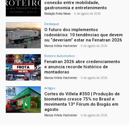
conexão entre mobilidade,
gastronomia e entretenimento
Redação Frota News
-
6 de agosto de 2026
Destaque
O futuro dos implementos
rodoviários: 10 tendências que devem
ou “deveriam” estar na Fenatran 2026
Marcos Villela Hochreiter
-
6 de agosto de 2026
Roteiro Automotivo
Fenatran 2026 abre credenciamento
e anuncia recorde histórico de
montadoras
Marcos Villela Hochreiter
-
6 de agosto de 2026
Artigos
Cortes do Villela #350 | Produção de
biometano cresce 75% no Brasil e
movimenta 13º Fórum do Biogás em
agosto
Marcos Villela Hochreiter
-
6 de agosto de 2026