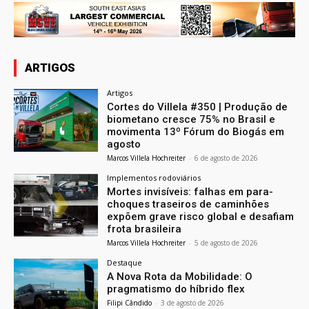
ARTIGOS
Artigos
Cortes do Villela #350 | Produção de
biometano cresce 75% no Brasil e
movimenta 13º Fórum do Biogás em
agosto
Marcos Villela Hochreiter
-
6 de agosto de 2026
Implementos rodoviários
Mortes invisíveis: falhas em para-
choques traseiros de caminhões
expõem grave risco global e desafiam
frota brasileira
Marcos Villela Hochreiter
-
5 de agosto de 2026
Destaque
A Nova Rota da Mobilidade: O
pragmatismo do híbrido flex
Filipi Cândido
-
3 de agosto de 2026