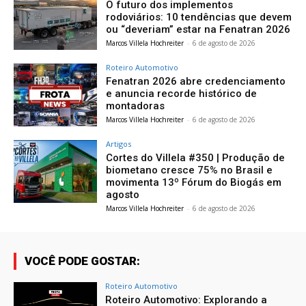
O futuro dos implementos
rodoviários: 10 tendências que devem
ou “deveriam” estar na Fenatran 2026
Marcos Villela Hochreiter
-
6 de agosto de 2026
Roteiro Automotivo
Fenatran 2026 abre credenciamento
e anuncia recorde histórico de
montadoras
Marcos Villela Hochreiter
-
6 de agosto de 2026
Artigos
Cortes do Villela #350 | Produção de
biometano cresce 75% no Brasil e
movimenta 13º Fórum do Biogás em
agosto
Marcos Villela Hochreiter
-
6 de agosto de 2026
VOCÊ PODE GOSTAR:
Roteiro Automotivo
Roteiro Automotivo: Explorando a