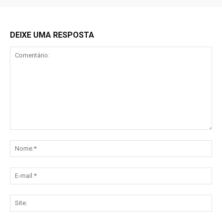
DEIXE UMA RESPOSTA
Comentário:
No
E-
mai
Sit