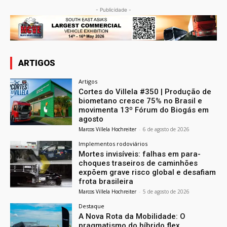
- Publicidade -
ARTIGOS
Artigos
Cortes do Villela #350 | Produção de
biometano cresce 75% no Brasil e
movimenta 13º Fórum do Biogás em
agosto
Marcos Villela Hochreiter
-
6 de agosto de 2026
Implementos rodoviários
Mortes invisíveis: falhas em para-
choques traseiros de caminhões
expõem grave risco global e desafiam
frota brasileira
Marcos Villela Hochreiter
-
5 de agosto de 2026
Destaque
A Nova Rota da Mobilidade: O
pragmatismo do híbrido flex