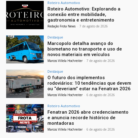
Roteiro Automotivo
Roteiro Automotivo: Explorando a
conexão entre mobilidade,
gastronomia e entretenimento
Redação Frota News
-
7 de agosto de 2026
Destaque
Marcopolo detalha avanço do
biometano no transporte e uso de
novos materiais em veículos
Marcos Villela Hochreiter
-
7 de agosto de 2026
Destaque
O futuro dos implementos
rodoviários: 10 tendências que devem
ou “deveriam” estar na Fenatran 2026
Marcos Villela Hochreiter
-
6 de agosto de 2026
Roteiro Automotivo
Fenatran 2026 abre credenciamento
e anuncia recorde histórico de
montadoras
Marcos Villela Hochreiter
-
6 de agosto de 2026