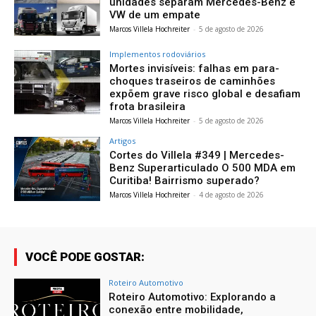
unidades separam Mercedes-Benz e
VW de um empate
Marcos Villela Hochreiter
-
5 de agosto de 2026
Implementos rodoviários
Mortes invisíveis: falhas em para-
choques traseiros de caminhões
expõem grave risco global e desafiam
frota brasileira
Marcos Villela Hochreiter
-
5 de agosto de 2026
Artigos
Cortes do Villela #349 | Mercedes-
Benz Superarticulado O 500 MDA em
Curitiba! Bairrismo superado?
Marcos Villela Hochreiter
-
4 de agosto de 2026
VOCÊ PODE GOSTAR:
Roteiro Automotivo
Roteiro Automotivo: Explorando a
conexão entre mobilidade,