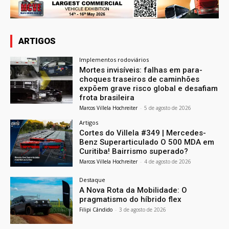
ARTIGOS
Implementos rodoviários
Mortes invisíveis: falhas em para-
choques traseiros de caminhões
expõem grave risco global e desafiam
frota brasileira
Marcos Villela Hochreiter
-
5 de agosto de 2026
Artigos
Cortes do Villela #349 | Mercedes-
Benz Superarticulado O 500 MDA em
Curitiba! Bairrismo superado?
Marcos Villela Hochreiter
-
4 de agosto de 2026
Destaque
A Nova Rota da Mobilidade: O
pragmatismo do híbrido flex
Filipi Cândido
-
3 de agosto de 2026