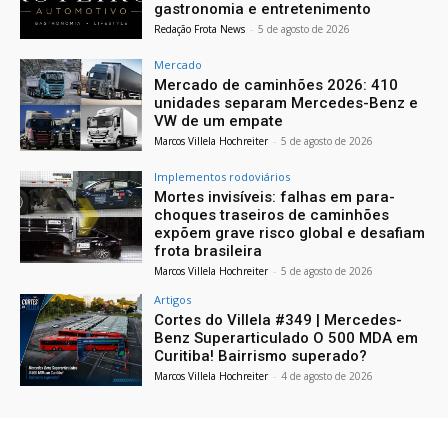
gastronomia e entretenimento
Redação Frota News
-
5 de agosto de 2026
Mercado
Mercado de caminhões 2026: 410
unidades separam Mercedes-Benz e
VW de um empate
Marcos Villela Hochreiter
-
5 de agosto de 2026
Implementos rodoviários
Mortes invisíveis: falhas em para-
choques traseiros de caminhões
expõem grave risco global e desafiam
frota brasileira
Marcos Villela Hochreiter
-
5 de agosto de 2026
Artigos
Cortes do Villela #349 | Mercedes-
Benz Superarticulado O 500 MDA em
Curitiba! Bairrismo superado?
Marcos Villela Hochreiter
-
4 de agosto de 2026