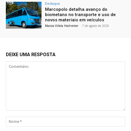
Destaque
Marcopolo detalha avanço do
biometano no transporte e uso de
novos materiais em veículos
Marcos Villela Hochreiter
-
7 de agosto de 2026
DEIXE UMA RESPOSTA
Comentário:
No