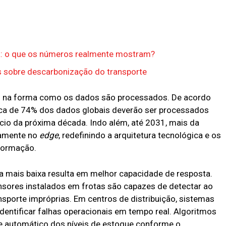
ga: o que os números realmente mostram?
os sobre descarbonização do transporte
al na forma como os dados são processados. De acordo
ca de 74% dos dados globais deverão ser processados
nício da próxima década. Indo além, até 2031, mais da
tamente no
edge
, redefinindo a arquitetura tecnológica e os
formação.
ia mais baixa resulta em melhor capacidade de resposta.
sensores instalados em frotas são capazes de detectar ao
nsporte impróprias. Em centros de distribuição, sistemas
dentificar falhas operacionais em tempo real. Algoritmos
ste automático dos níveis de estoque conforme o