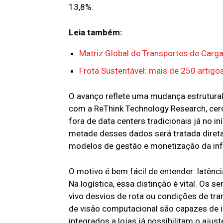
13,8%.
Leia também:
Matriz Global de Transportes de Car
Frota Sustentável: mais de 250 artig
O avanço reflete uma mudança estrutur
com a ReThink Technology Research, cer
fora de data centers tradicionais já no i
metade desses dados será tratada dire
modelos de gestão e monetização da in
O motivo é bem fácil de entender: latênc
Na logística, essa distinção é vital. Os 
vivo desvios de rota ou condições de tra
de visão computacional são capazes de i
integrados a lojas já possibilitam o aju