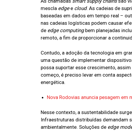
As chamadas
smart supply chains
são vi
mescla
edge
e
cloud
. As cadeias de sup
baseadas em dados em tempo real – outro
nas cadeias logísticas podem causar efeit
de
edge computing
bem planejadas inclu
remoto, a fim de proporcionar a contin
Contudo, a adoção da tecnologia em gra
uma questão de implementar dispositivo
possa suportar esse crescimento, assim 
começo, é preciso levar em conta aspec
energética.
Nova Rodovias anuncia pesagem em m
Nesse contexto, a sustentabilidade sur
Infraestruturas distribuídas demandam s
ambientalmente. Soluções de
edge mode