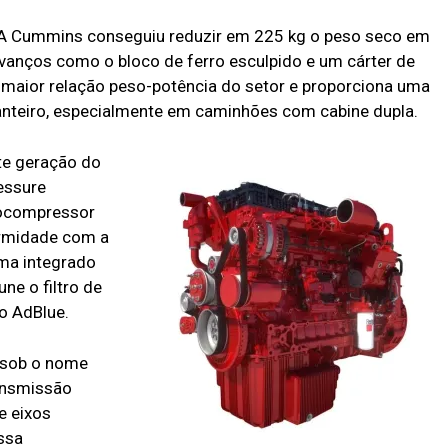
. A Cummins conseguiu reduzir em 225 kg o peso seco em
vanços como o bloco de ferro esculpido e um cárter de
 maior relação peso-potência do setor e proporciona uma
ianteiro, especialmente em caminhões com cabine dupla.
te geração do
essure
bocompressor
ormidade com a
ma integrado
ne o filtro de
do AdBlue.
 sob o nome
ansmissão
e eixos
ssa