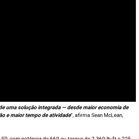
s de uma solução integrada — desde maior economia de
ão e maior tempo de atividade
”, afirma Sean McLean,
D, com potência de 660 cv, torque de 2.360 lb-ft e 225