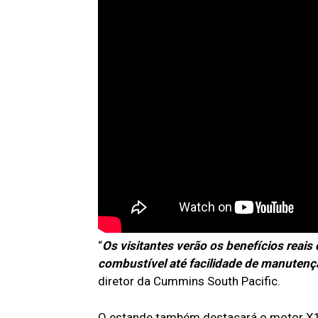
“
Os visitantes verão os benefícios reai
combustível até facilidade de manutenç
diretor da Cummins South Pacific.
O estande também destacará o motor X15