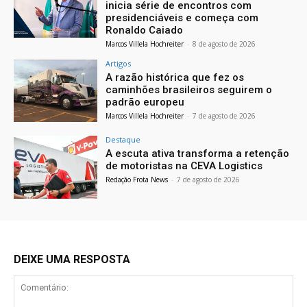
inicia série de encontros com
presidenciáveis e começa com
Ronaldo Caiado
Marcos Villela Hochreiter
-
8 de agosto de 2026
Artigos
A razão histórica que fez os
caminhões brasileiros seguirem o
padrão europeu
Marcos Villela Hochreiter
-
7 de agosto de 2026
Destaque
A escuta ativa transforma a retenção
de motoristas na CEVA Logistics
Redação Frota News
-
7 de agosto de 2026
DEIXE UMA RESPOSTA