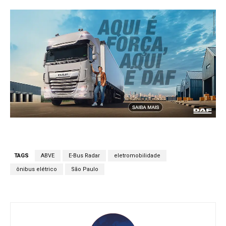
TAGS
ABVE
E-Bus Radar
eletromobilidade
ônibus elétrico
São Paulo