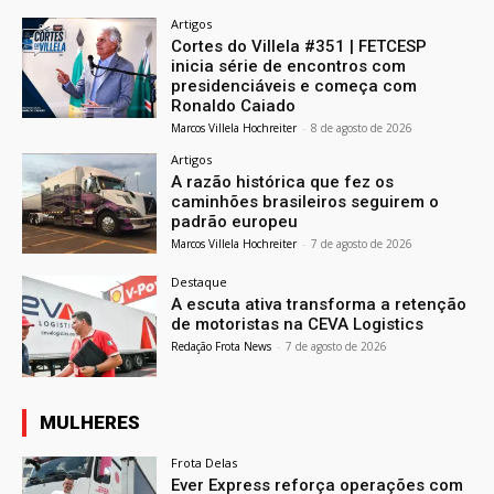
Artigos
Cortes do Villela #351 | FETCESP
inicia série de encontros com
presidenciáveis e começa com
Ronaldo Caiado
Marcos Villela Hochreiter
-
8 de agosto de 2026
Artigos
A razão histórica que fez os
caminhões brasileiros seguirem o
padrão europeu
Marcos Villela Hochreiter
-
7 de agosto de 2026
Destaque
A escuta ativa transforma a retenção
de motoristas na CEVA Logistics
Redação Frota News
-
7 de agosto de 2026
MULHERES
Frota Delas
Ever Express reforça operações com