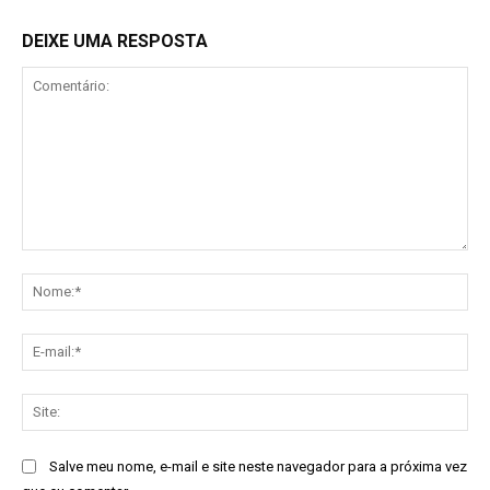
DEIXE UMA RESPOSTA
Comentário:
No
E-
mai
Sit
Salve meu nome, e-mail e site neste navegador para a próxima vez