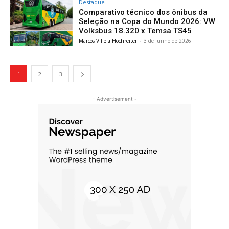
Destaque
Comparativo técnico dos ônibus da
Seleção na Copa do Mundo 2026: VW
Volksbus 18.320 x Temsa TS45
Marcos Villela Hochreiter
-
3 de junho de 2026
1
2
3
- Advertisement -