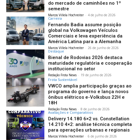
do mercado de caminhões no 1º
semestre
Marcos Villela Hochreiter
-
4 de julho de 2026
Carreira
Fernando Badia assume posição
global na Volkswagen Veículos
Comerciais e leva experiência da
América Latina para a Alemanha
Marcos Villela Hochreiter
-
26 de junho de 2026
Destaque
Bienal de Rodovias 2026 destaca
maturidade regulatória e cooperação
institucional no setor
Redação Frota News
-
19 de junho de 2026
Frota Sustentável
VWCO amplia participação graças ao
programa do governo e lança novos
ônibus elétricos e-Volksbus 22H e
18H
Redação Frota News
-
8 de junho de 2026
Avaliações e Comparativos
Delivery 14.180 6×2 vs. Constellation
14.210 4×2: análise técnica completa
para operações urbanas e regionais
Marcos Villela Hochreiter
-
6 de junho de 2026