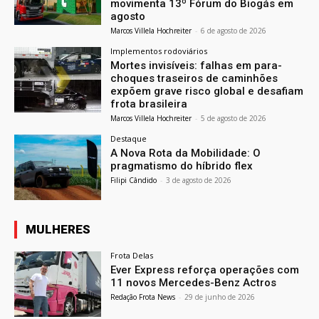
movimenta 13º Fórum do Biogás em
agosto
Marcos Villela Hochreiter
-
6 de agosto de 2026
Implementos rodoviários
Mortes invisíveis: falhas em para-
choques traseiros de caminhões
expõem grave risco global e desafiam
frota brasileira
Marcos Villela Hochreiter
-
5 de agosto de 2026
Destaque
A Nova Rota da Mobilidade: O
pragmatismo do híbrido flex
Filipi Cândido
-
3 de agosto de 2026
MULHERES
Frota Delas
Ever Express reforça operações com
11 novos Mercedes-Benz Actros
Redação Frota News
-
29 de junho de 2026