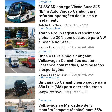
Destaque
BUSSCAR entrega Vissta Buss 345
NB1 à Auto Viação Cambuí para
reforçar operações de turismo e
fretamento
Redação Frota News
-
27 de julho de 2026
Frota Sustentável
Traton Group registra crescimento
global de 30% com destaque para VW
e Scania no Brasil
Marcos Villela Hochreiter
-
24 de julho de 2026
Destaque
Onde os rivais não alcançam:
Volkswagen Caminhões mantém
liderança com médios, semipesados
e exportações
Marcos Villela Hochreiter
-
10 de julho de 2026
Últimas notícias
Gincana do Caminhoneiro segue para
São Luís (MA) para a terceira etapa
Redação Frota News
-
7 de julho de 2026
Destaque
Volkswagen e Mercedes-Benz
mantêm “empate técnico” com 55%