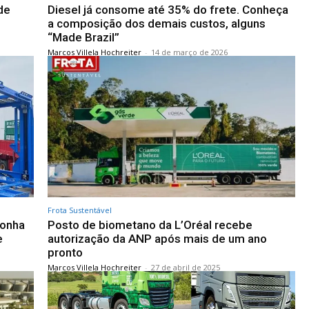
de
Diesel já consome até 35% do frete. Conheça
a composição dos demais custos, alguns
“Made Brazil”
Marcos Villela Hochreiter
-
14 de março de 2026
Frota Sustentável
gonha
Posto de biometano da L’Oréal recebe
e
autorização da ANP após mais de um ano
pronto
Marcos Villela Hochreiter
-
27 de abril de 2025