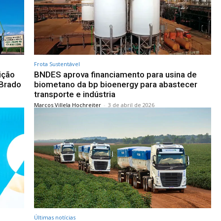
Frota Sustentável
ição
BNDES aprova financiamento para usina de
 Brado
biometano da bp bioenergy para abastecer
transporte e indústria
Marcos Villela Hochreiter
-
3 de abril de 2026
Últimas notícias