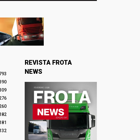
REVISTA FROTA
NEWS
793
390
309
276
260
182
181
132