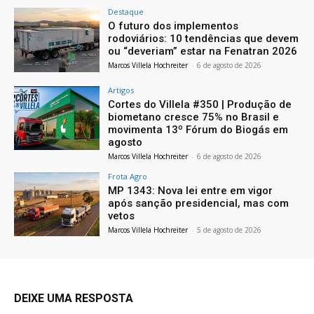
Destaque
O futuro dos implementos
rodoviários: 10 tendências que devem
ou “deveriam” estar na Fenatran 2026
Marcos Villela Hochreiter
-
6 de agosto de 2026
Artigos
Cortes do Villela #350 | Produção de
biometano cresce 75% no Brasil e
movimenta 13º Fórum do Biogás em
agosto
Marcos Villela Hochreiter
-
6 de agosto de 2026
Frota Agro
MP 1343: Nova lei entre em vigor
após sanção presidencial, mas com
vetos
Marcos Villela Hochreiter
-
5 de agosto de 2026
DEIXE UMA RESPOSTA