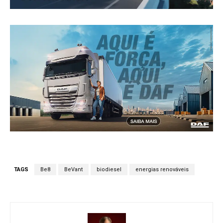
TAGS
Be8
BeVant
biodiesel
energias renováveis