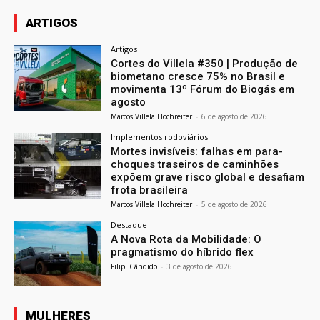
ARTIGOS
Artigos
Cortes do Villela #350 | Produção de
biometano cresce 75% no Brasil e
movimenta 13º Fórum do Biogás em
agosto
Marcos Villela Hochreiter
-
6 de agosto de 2026
Implementos rodoviários
Mortes invisíveis: falhas em para-
choques traseiros de caminhões
expõem grave risco global e desafiam
frota brasileira
Marcos Villela Hochreiter
-
5 de agosto de 2026
Destaque
A Nova Rota da Mobilidade: O
pragmatismo do híbrido flex
Filipi Cândido
-
3 de agosto de 2026
MULHERES