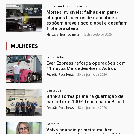
Implementos rodoviários
Mortes invisíveis: falhas em para-
choques traseiros de caminhões
expõem grave risco global e desafiam
frota brasileira
Marcos Villela Hochreiter
-
5 de agosto de 2026
MULHERES
Frota Delas
Ever Express reforça operações com
11 novos Mercedes-Benz Actros
Redação Frota News
-
29 de junho de 2026
Destaque
Brink’s forma primeira guarnição de
carro-forte 100% feminina do Brasil
Redação Frota News
-
18 de junho de 2026
Carreira
Volvo anuncia primeira mulher