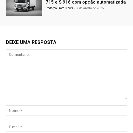
715 e S 916 com opção automatizada
Redação Frota News
-
7 de agosto de 2026
DEIXE UMA RESPOSTA
Comentário:
No
E-
mai