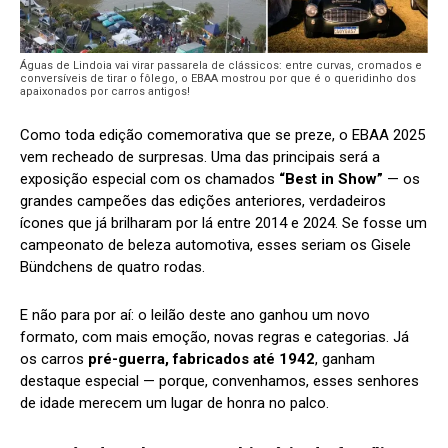
Águas de Lindoia vai virar passarela de clássicos: entre curvas, cromados e
conversíveis de tirar o fôlego, o EBAA mostrou por que é o queridinho dos
apaixonados por carros antigos!
Como toda edição comemorativa que se preze, o EBAA 2025
vem recheado de surpresas. Uma das principais será a
exposição especial com os chamados
“Best in Show”
— os
grandes campeões das edições anteriores, verdadeiros
ícones que já brilharam por lá entre 2014 e 2024. Se fosse um
campeonato de beleza automotiva, esses seriam os Gisele
Bündchens de quatro rodas.
E não para por aí: o leilão deste ano ganhou um novo
formato, com mais emoção, novas regras e categorias. Já
os carros
pré-guerra, fabricados até 1942
, ganham
destaque especial — porque, convenhamos, esses senhores
de idade merecem um lugar de honra no palco.