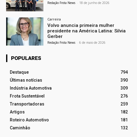
Redação Frota News
-
18 de junho de 2026
Carreira
Volvo anuncia primeira mulher
presidente na América Latina: Silvia
Gerber
Redação Frota News
-
6 de maio de 2026
POPULARES
Destaque
794
Últimas notícias
390
Indústria Automotiva
309
Frota Sustentável
276
Transportadoras
259
Artigos
182
Roteiro Automotivo
181
Caminhão
132