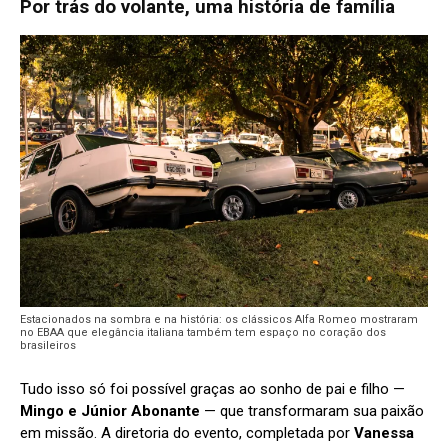
Por trás do volante, uma história de família
Estacionados na sombra e na história: os clássicos Alfa Romeo mostraram
no EBAA que elegância italiana também tem espaço no coração dos
brasileiros
Tudo isso só foi possível graças ao sonho de pai e filho —
Mingo e Júnior Abonante
— que transformaram sua paixão
em missão. A diretoria do evento, completada por
Vanessa