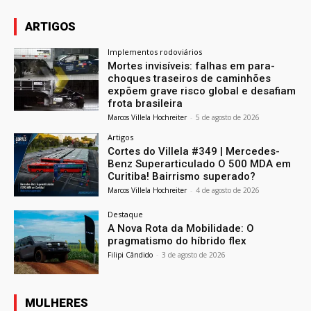
ARTIGOS
Implementos rodoviários
Mortes invisíveis: falhas em para-
choques traseiros de caminhões
expõem grave risco global e desafiam
frota brasileira
Marcos Villela Hochreiter
-
5 de agosto de 2026
Artigos
Cortes do Villela #349 | Mercedes-
Benz Superarticulado O 500 MDA em
Curitiba! Bairrismo superado?
Marcos Villela Hochreiter
-
4 de agosto de 2026
Destaque
A Nova Rota da Mobilidade: O
pragmatismo do híbrido flex
Filipi Cândido
-
3 de agosto de 2026
MULHERES