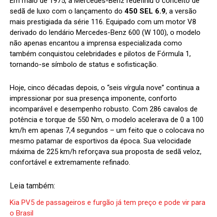
Em maio de 1975, a Mercedes-Benz redefiniu o conceito de
sedã de luxo com o lançamento do
450 SEL 6.9
, a versão
mais prestigiada da série 116. Equipado com um motor V8
derivado do lendário Mercedes-Benz 600 (W 100), o modelo
não apenas encantou a imprensa especializada como
também conquistou celebridades e pilotos de Fórmula 1,
tornando-se símbolo de status e sofisticação.
Hoje, cinco décadas depois, o “seis vírgula nove” continua a
impressionar por sua presença imponente, conforto
incomparável e desempenho robusto. Com 286 cavalos de
potência e torque de 550 Nm, o modelo acelerava de 0 a 100
km/h em apenas 7,4 segundos – um feito que o colocava no
mesmo patamar de esportivos da época. Sua velocidade
máxima de 225 km/h reforçava sua proposta de sedã veloz,
confortável e extremamente refinado.
Leia também:
Kia PV5 de passageiros e furgão já tem preço e pode vir para
o Brasil