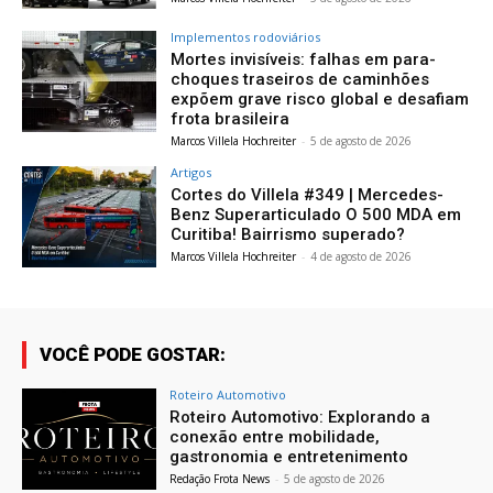
Implementos rodoviários
Mortes invisíveis: falhas em para-
choques traseiros de caminhões
expõem grave risco global e desafiam
frota brasileira
Marcos Villela Hochreiter
-
5 de agosto de 2026
Artigos
Cortes do Villela #349 | Mercedes-
Benz Superarticulado O 500 MDA em
Curitiba! Bairrismo superado?
Marcos Villela Hochreiter
-
4 de agosto de 2026
VOCÊ PODE GOSTAR:
Roteiro Automotivo
Roteiro Automotivo: Explorando a
conexão entre mobilidade,
gastronomia e entretenimento
Redação Frota News
-
5 de agosto de 2026