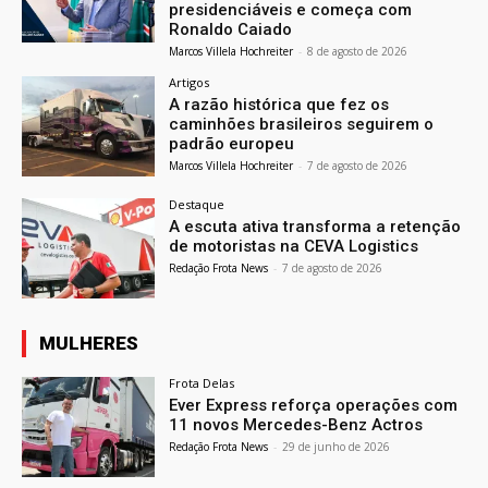
presidenciáveis e começa com
Ronaldo Caiado
Marcos Villela Hochreiter
-
8 de agosto de 2026
Artigos
A razão histórica que fez os
caminhões brasileiros seguirem o
padrão europeu
Marcos Villela Hochreiter
-
7 de agosto de 2026
Destaque
A escuta ativa transforma a retenção
de motoristas na CEVA Logistics
Redação Frota News
-
7 de agosto de 2026
MULHERES
Frota Delas
Ever Express reforça operações com
11 novos Mercedes-Benz Actros
Redação Frota News
-
29 de junho de 2026