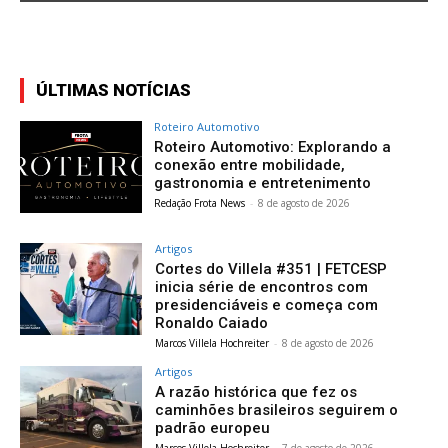
ÚLTIMAS NOTÍCIAS
Roteiro Automotivo
Roteiro Automotivo: Explorando a
conexão entre mobilidade,
gastronomia e entretenimento
Redação Frota News
-
8 de agosto de 2026
Artigos
Cortes do Villela #351 | FETCESP
inicia série de encontros com
presidenciáveis e começa com
Ronaldo Caiado
Marcos Villela Hochreiter
-
8 de agosto de 2026
Artigos
A razão histórica que fez os
caminhões brasileiros seguirem o
padrão europeu
Marcos Villela Hochreiter
-
7 de agosto de 2026