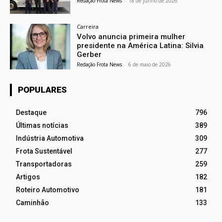
Redação Frota News
-
18 de junho de 2026
Carreira
Volvo anuncia primeira mulher
presidente na América Latina: Silvia
Gerber
Redação Frota News
-
6 de maio de 2026
POPULARES
Destaque
796
Últimas notícias
389
Indústria Automotiva
309
Frota Sustentável
277
Transportadoras
259
Artigos
182
Roteiro Automotivo
181
Caminhão
133