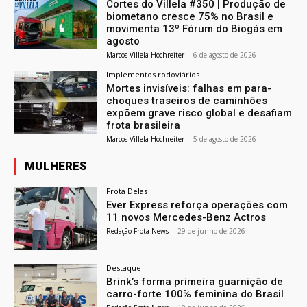
Cortes do Villela #350 | Produção de
biometano cresce 75% no Brasil e
movimenta 13º Fórum do Biogás em
agosto
Marcos Villela Hochreiter
-
6 de agosto de 2026
Implementos rodoviários
Mortes invisíveis: falhas em para-
choques traseiros de caminhões
expõem grave risco global e desafiam
frota brasileira
Marcos Villela Hochreiter
-
5 de agosto de 2026
MULHERES
Frota Delas
Ever Express reforça operações com
11 novos Mercedes-Benz Actros
Redação Frota News
-
29 de junho de 2026
Destaque
Brink’s forma primeira guarnição de
carro-forte 100% feminina do Brasil