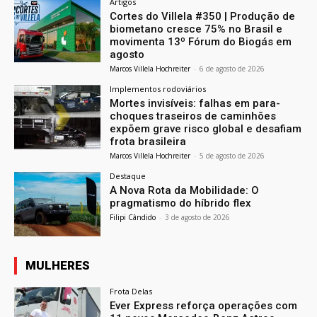
Artigos
Cortes do Villela #350 | Produção de
biometano cresce 75% no Brasil e
movimenta 13º Fórum do Biogás em
agosto
Marcos Villela Hochreiter
-
6 de agosto de 2026
Implementos rodoviários
Mortes invisíveis: falhas em para-
choques traseiros de caminhões
expõem grave risco global e desafiam
frota brasileira
Marcos Villela Hochreiter
-
5 de agosto de 2026
Destaque
A Nova Rota da Mobilidade: O
pragmatismo do híbrido flex
Filipi Cândido
-
3 de agosto de 2026
MULHERES
Frota Delas
Ever Express reforça operações com