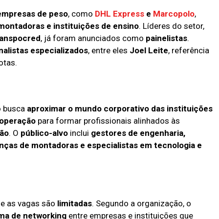
empresas de peso
, como
DHL Express
e
Marcopolo
,
 montadoras e instituições de ensino
. Líderes do setor,
Transpocred
, já foram anunciados como
painelistas
.
nalistas especializados
, entre eles
Joel Leite
, referência
otas.
to busca
aproximar o mundo corporativo das instituições
ooperação
para formar profissionais alinhados às
ção
. O
público-alvo
inclui
gestores de engenharia,
anças de montadoras e especialistas em tecnologia e
e as vagas são
limitadas
. Segundo a organização, o
ma de networking
entre empresas e instituições que