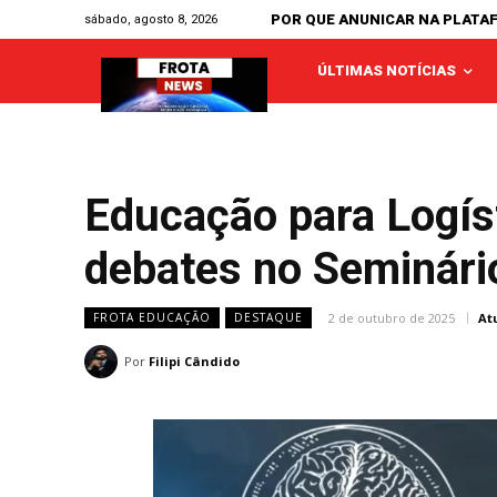
POR QUE ANUNICAR NA PLATA
sábado, agosto 8, 2026
ÚLTIMAS NOTÍCIAS
Educação para Logís
debates no Seminár
2 de outubro de 2025
At
FROTA EDUCAÇÃO
DESTAQUE
Por
Filipi Cândido