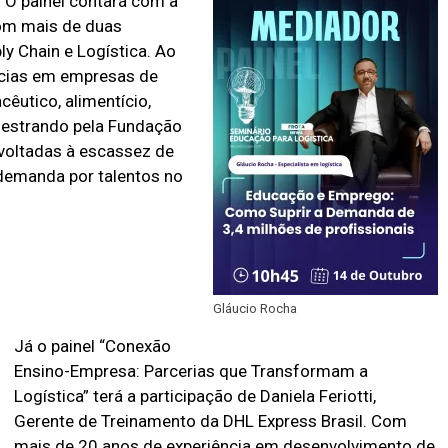
O painel contará com a
om mais de duas
y Chain e Logística. Ao
ncias em empresas de
êutico, alimentício,
 mestrando pela Fundação
voltadas à escassez de
 demanda por talentos no
Gláucio Rocha
Já o painel “Conexão
Ensino-Empresa: Parcerias que Transformam a
Logística” terá a participação de Daniela Feriotti,
Gerente de Treinamento da DHL Express Brasil. Com
mais de 20 anos de experiência em desenvolvimento de