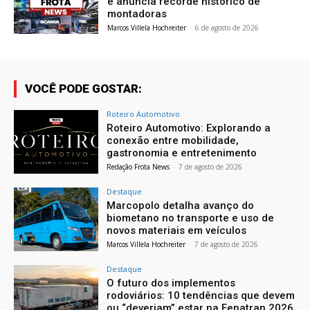
e anuncia recorde histórico de
montadoras
Marcos Villela Hochreiter
-
6 de agosto de 2026
VOCÊ PODE GOSTAR:
Roteiro Automotivo
Roteiro Automotivo: Explorando a
conexão entre mobilidade,
gastronomia e entretenimento
Redação Frota News
-
7 de agosto de 2026
Destaque
Marcopolo detalha avanço do
biometano no transporte e uso de
novos materiais em veículos
Marcos Villela Hochreiter
-
7 de agosto de 2026
Destaque
O futuro dos implementos
rodoviários: 10 tendências que devem
ou “deveriam” estar na Fenatran 2026