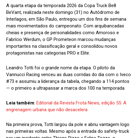
A quarta etapa da temporada 2026 da Copa Truck Be8
BeVant, realizada neste domingo (31) no Autódromo de
Interlagos, em São Paulo, entregou um dos fins de semana
mais movimentados do campeonato. Com arquibancadas
cheias e presença de personalidades como Amoroso e
Fabrício Werdum, o GP Prometeon marcou mudanças
importantes na classificação geral e consolidou novos
protagonistas nas categorias PRO e Elite.
Leandro Totti foi o grande nome da etapa. O piloto da
Vannucci Racing venceu as duas corridas do dia com o Iveco
#73 e assumiu a liderança da tabela, chegando a 114 pontos
— o primeiro a ultrapassar a marca dos 100 na temporada.
Leia também
:
Editorial da Revista Frota News, edição 55: A
engrenagem urbana que não desacelera
Na primeira prova, Totti largou da pole e abriu vantagem logo
nas primeiras voltas. Mesmo após a entrada do safety-truck
por um incidente entre Thiago Rizzo e Felipe Tozzo, o