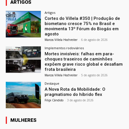
ARTIGOS
Artigos
Cortes do Villela #350 | Produção de
biometano cresce 75% no Brasil e
movimenta 13º Fórum do Biogás em
agosto
Marcos Villela Hochreiter
-
6 de agosto de 2026
Implementos rodoviários
Mortes invisíveis: falhas em para-
choques traseiros de caminhões
expõem grave risco global e desafiam
frota brasileira
Marcos Villela Hochreiter
-
5 de agosto de 2026
Destaque
A Nova Rota da Mobilidade: O
pragmatismo do híbrido flex
Filipi Cândido
-
3 de agosto de 2026
MULHERES