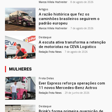
Marcos Villela Hochreiter
-
8 de agosto de 2026
Artigos
A razão histórica que fez os
caminhões brasileiros seguirem o
padrão europeu
Marcos Villela Hochreiter
-
7 de agosto de 2026
Destaque
A escuta ativa transforma a retenção
de motoristas na CEVA Logistics
Redação Frota News
-
7 de agosto de 2026
MULHERES
Frota Delas
Ever Express reforça operações com
11 novos Mercedes-Benz Actros
Redação Frota News
-
29 de junho de 2026
Destaque
Brink’s forma primeira guarnição de