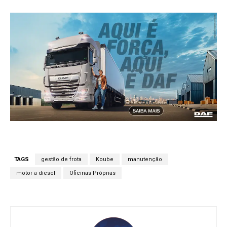
TAGS
gestão de frota
Koube
manutenção
motor a diesel
Oficinas Próprias