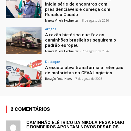
inicia série de encontros com
presidenciáveis e começa com
Ronaldo Caiado
Marcos Villela Hochreiter
-
8 de agosto de 2026
Artigos
A razão histórica que fez os
caminhões brasileiros seguirem o
padrão europeu
Marcos Villela Hochreiter
-
7 de agosto de 2026
Destaque
A escuta ativa transforma a retenção
de motoristas na CEVA Logistics
Redação Frota News
-
7 de agosto de 2026
2 COMENTÁRIOS
CAMINHÃO ELÉTRICO DA NIKOLA PEGA FOGO
E BOMBEIROS APONTAM NOVOS DESAFIOS