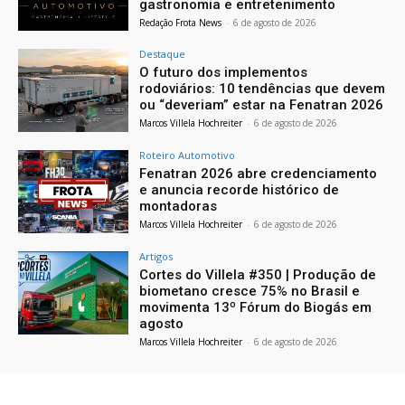
gastronomia e entretenimento
Redação Frota News
-
6 de agosto de 2026
Destaque
O futuro dos implementos
rodoviários: 10 tendências que devem
ou “deveriam” estar na Fenatran 2026
Marcos Villela Hochreiter
-
6 de agosto de 2026
Roteiro Automotivo
Fenatran 2026 abre credenciamento
e anuncia recorde histórico de
montadoras
Marcos Villela Hochreiter
-
6 de agosto de 2026
Artigos
Cortes do Villela #350 | Produção de
biometano cresce 75% no Brasil e
movimenta 13º Fórum do Biogás em
agosto
Marcos Villela Hochreiter
-
6 de agosto de 2026