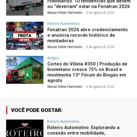
rodoviários: 10 tendências que devem
ou “deveriam” estar na Fenatran 2026
Marcos Villela Hochreiter
-
6 de agosto de 2026
Roteiro Automotivo
Fenatran 2026 abre credenciamento
e anuncia recorde histórico de
montadoras
Marcos Villela Hochreiter
-
6 de agosto de 2026
Artigos
Cortes do Villela #350 | Produção de
biometano cresce 75% no Brasil e
movimenta 13º Fórum do Biogás em
agosto
Marcos Villela Hochreiter
-
6 de agosto de 2026
VOCÊ PODE GOSTAR:
Roteiro Automotivo
Roteiro Automotivo: Explorando a
conexão entre mobilidade,