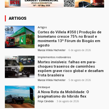
ARTIGOS
Artigos
Cortes do Villela #350 | Produção de
biometano cresce 75% no Brasil e
movimenta 13º Fórum do Biogás em
agosto
Marcos Villela Hochreiter
-
6 de agosto de 2026
Implementos rodoviários
Mortes invisíveis: falhas em para-
choques traseiros de caminhões
expõem grave risco global e desafiam
frota brasileira
Marcos Villela Hochreiter
-
5 de agosto de 2026
Destaque
A Nova Rota da Mobilidade: O
pragmatismo do híbrido flex
Filipi Cândido
-
3 de agosto de 2026