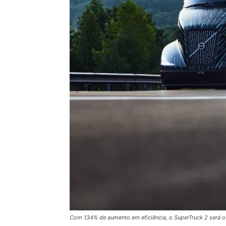
Com 134% de aumento em eficiência, o SuperTruck 2 será o 