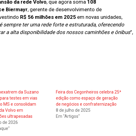
ansão da rede Volvo
, que agora soma
108
ce Biermayr
, gerente de desenvolvimento de
nvestindo
R$ 56 milhões em 2025
em novas unidades,
é sempre ter uma rede forte e estruturada, oferecendo
ar a alta disponibilidade dos nossos caminhões e ônibus
”,
 hexatrem da Suzano
Feira dos Cegonheiros celebra 25ª
ara testes em vias
edição como espaço de geração
no MS e consolidam
de negócios e confraternização
 da Volvo em
8 de julho de 2025
ões ultrapesadas
Em "Artigos"
ho de 2026
aque"