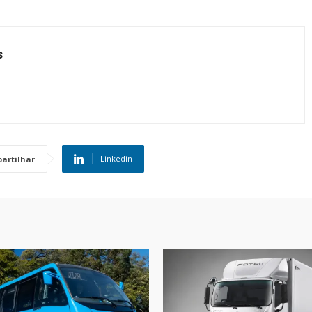
s
Linkedin
artilhar