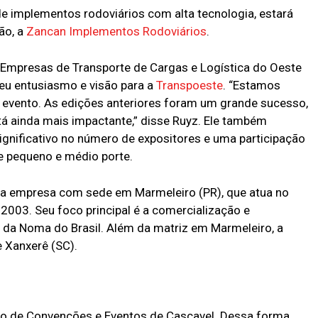
e de implementos rodoviários com alta tecnologia, estará
ão, a
Zancan Implementos Rodoviários
.
s Empresas de Transporte de Cargas e Logística do Oeste
seu entusiasmo e visão para a
Transpoeste
. “Estamos
 evento. As edições anteriores foram um grande sucesso,
 ainda mais impactante,” disse Ruyz. Ele também
gnificativo no número de expositores e uma participação
de pequeno e médio porte.
a empresa com sede em Marmeleiro (PR), que atua no
2003. Seu foco principal é a comercialização e
da Noma do Brasil. Além da matriz em Marmeleiro, a
e Xanxerê (SC).
o de Convenções e Eventos de Cascavel. Dessa forma,