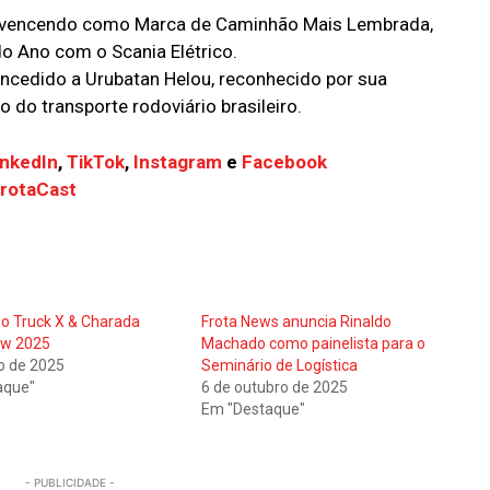
, vencendo como Marca de Caminhão Mais Lembrada,
o Ano com o Scania Elétrico.
oncedido a Urubatan Helou, reconhecido por sua
 do transporte rodoviário brasileiro.
inkedIn
,
TikTok
,
Instagram
e
Facebook
FrotaCast
o Truck X & Charada
Frota News anuncia Rinaldo
ow 2025
Machado como painelista para o
ho de 2025
Seminário de Logística
aque"
6 de outubro de 2025
Em "Destaque"
- PUBLICIDADE -