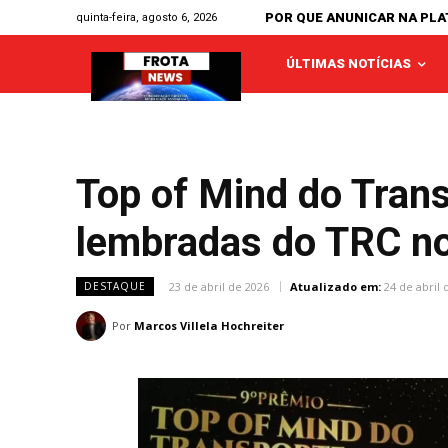
POR QUE ANUNICAR NA PL
quinta-feira, agosto 6, 2026
ÚLTIMAS NOTÍCIAS
Top of Mind do Tran
lembradas do TRC no
23 de abril de 2026
Atualizado em:
24 de abril 
DESTAQUE
Por
Marcos Villela Hochreiter