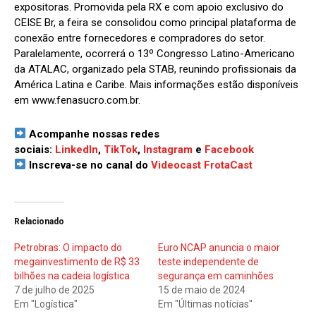
expositoras. Promovida pela RX e com apoio exclusivo do
CEISE Br, a feira se consolidou como principal plataforma de
conexão entre fornecedores e compradores do setor.
Paralelamente, ocorrerá o 13º Congresso Latino-Americano
da ATALAC, organizado pela STAB, reunindo profissionais da
América Latina e Caribe. Mais informações estão disponíveis
em
www.fenasucro.com.br
.
Acompanhe nossas redes
sociais:
LinkedIn
,
TikTok
,
Instagram
e
Facebook
Inscreva-se no canal do
Videocast FrotaCast
Relacionado
Petrobras: O impacto do
Euro NCAP anuncia o maior
megainvestimento de R$ 33
teste independente de
bilhões na cadeia logística
segurança em caminhões
7 de julho de 2025
15 de maio de 2024
Em "Logística"
Em "Últimas notícias"