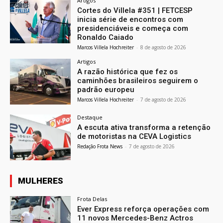
Artigos
Cortes do Villela #351 | FETCESP
inicia série de encontros com
presidenciáveis e começa com
Ronaldo Caiado
Marcos Villela Hochreiter
-
8 de agosto de 2026
Artigos
A razão histórica que fez os
caminhões brasileiros seguirem o
padrão europeu
Marcos Villela Hochreiter
-
7 de agosto de 2026
Destaque
A escuta ativa transforma a retenção
de motoristas na CEVA Logistics
Redação Frota News
-
7 de agosto de 2026
MULHERES
Frota Delas
Ever Express reforça operações com
11 novos Mercedes-Benz Actros