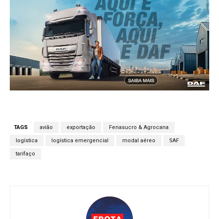
TAGS
avião
exportação
Fenasucro & Agrocana
logística
logística emergencial
modal aéreo
SAF
tarifaço