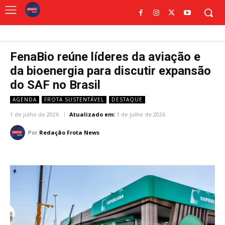
FenaBio reúne líderes da aviação e
da bioenergia para discutir expansão
do SAF no Brasil
AGENDA
FROTA SUSTENTÁVEL
DESTAQUE
1 de julho de 2026
Atualizado em:
1 de julho de 2026
Por
Redação Frota News