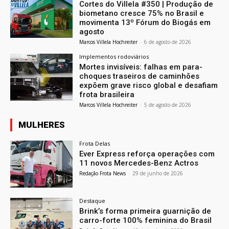
Cortes do Villela #350 | Produção de
biometano cresce 75% no Brasil e
movimenta 13º Fórum do Biogás em
agosto
Marcos Villela Hochreiter
-
6 de agosto de 2026
Implementos rodoviários
Mortes invisíveis: falhas em para-
choques traseiros de caminhões
expõem grave risco global e desafiam
frota brasileira
Marcos Villela Hochreiter
-
5 de agosto de 2026
MULHERES
Frota Delas
Ever Express reforça operações com
11 novos Mercedes-Benz Actros
Redação Frota News
-
29 de junho de 2026
Destaque
Brink’s forma primeira guarnição de
carro-forte 100% feminina do Brasil