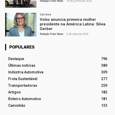
Redação Frota News
-
18 de junho de 2026
Carreira
Volvo anuncia primeira mulher
presidente na América Latina: Silvia
Gerber
Redação Frota News
-
6 de maio de 2026
POPULARES
Destaque
796
Últimas notícias
389
Indústria Automotiva
309
Frota Sustentável
277
Transportadoras
259
Artigos
182
Roteiro Automotivo
181
Caminhão
133