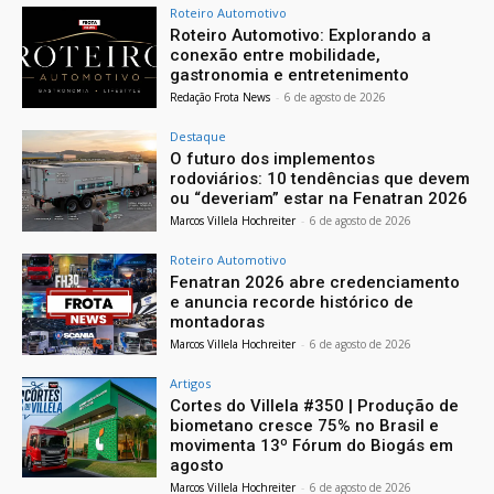
Roteiro Automotivo
Roteiro Automotivo: Explorando a
conexão entre mobilidade,
gastronomia e entretenimento
Redação Frota News
-
6 de agosto de 2026
Destaque
O futuro dos implementos
rodoviários: 10 tendências que devem
ou “deveriam” estar na Fenatran 2026
Marcos Villela Hochreiter
-
6 de agosto de 2026
Roteiro Automotivo
Fenatran 2026 abre credenciamento
e anuncia recorde histórico de
montadoras
Marcos Villela Hochreiter
-
6 de agosto de 2026
Artigos
Cortes do Villela #350 | Produção de
biometano cresce 75% no Brasil e
movimenta 13º Fórum do Biogás em
agosto
Marcos Villela Hochreiter
-
6 de agosto de 2026