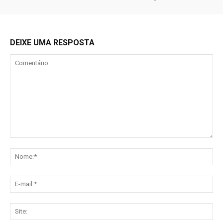
DEIXE UMA RESPOSTA
Comentário:
No
E-
mai
Sit