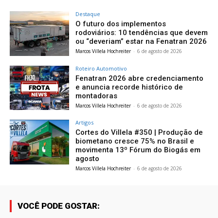
Destaque
O futuro dos implementos
rodoviários: 10 tendências que devem
ou “deveriam” estar na Fenatran 2026
Marcos Villela Hochreiter
-
6 de agosto de 2026
Roteiro Automotivo
Fenatran 2026 abre credenciamento
e anuncia recorde histórico de
montadoras
Marcos Villela Hochreiter
-
6 de agosto de 2026
Artigos
Cortes do Villela #350 | Produção de
biometano cresce 75% no Brasil e
movimenta 13º Fórum do Biogás em
agosto
Marcos Villela Hochreiter
-
6 de agosto de 2026
VOCÊ PODE GOSTAR: