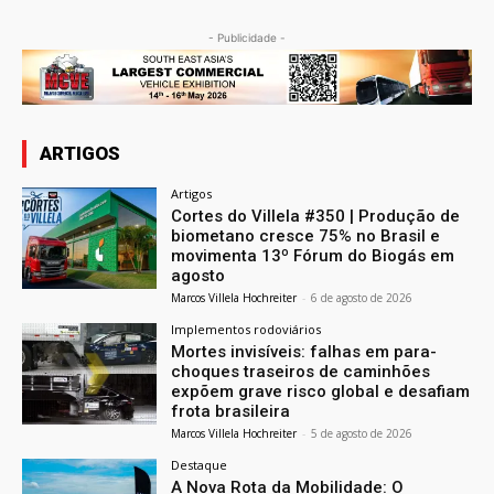
- Publicidade -
ARTIGOS
Artigos
Cortes do Villela #350 | Produção de
biometano cresce 75% no Brasil e
movimenta 13º Fórum do Biogás em
agosto
Marcos Villela Hochreiter
-
6 de agosto de 2026
Implementos rodoviários
Mortes invisíveis: falhas em para-
choques traseiros de caminhões
expõem grave risco global e desafiam
frota brasileira
Marcos Villela Hochreiter
-
5 de agosto de 2026
Destaque
A Nova Rota da Mobilidade: O