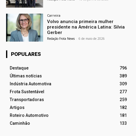
Carreira
Volvo anuncia primeira mulher
presidente na América Latina: Silvia
Gerber
Redação Frota News
-
6 de maio de 2026
POPULARES
Destaque
796
Últimas notícias
389
Indústria Automotiva
309
Frota Sustentável
277
Transportadoras
259
Artigos
182
Roteiro Automotivo
181
Caminhão
133