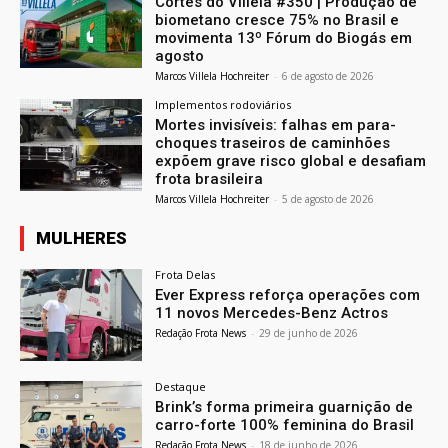
Cortes do Villela #350 | Produção de
biometano cresce 75% no Brasil e
movimenta 13º Fórum do Biogás em
agosto
Marcos Villela Hochreiter
-
6 de agosto de 2026
Implementos rodoviários
Mortes invisíveis: falhas em para-
choques traseiros de caminhões
expõem grave risco global e desafiam
frota brasileira
Marcos Villela Hochreiter
-
5 de agosto de 2026
MULHERES
Frota Delas
Ever Express reforça operações com
11 novos Mercedes-Benz Actros
Redação Frota News
-
29 de junho de 2026
Destaque
Brink’s forma primeira guarnição de
carro-forte 100% feminina do Brasil
Redação Frota News
-
18 de junho de 2026