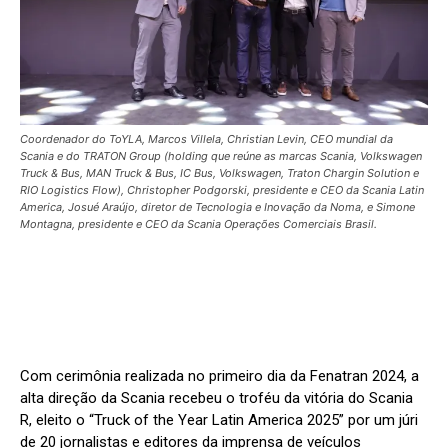
Coordenador do ToYLA, Marcos Villela, Christian Levin, CEO mundial da
Scania e do TRATON Group (holding que reúne as marcas Scania, Volkswagen
Truck & Bus, MAN Truck & Bus, IC Bus, Volkswagen, Traton Chargin Solution e
RIO Logistics Flow), Christopher Podgorski, presidente e CEO da Scania Latin
America, Josué Araújo, diretor de Tecnologia e Inovação da Noma, e Simone
Montagna, presidente e CEO da Scania Operações Comerciais Brasil.
Com cerimônia realizada no primeiro dia da Fenatran 2024, a
alta direção da Scania recebeu o troféu da vitória do Scania
R, eleito o “Truck of the Year Latin America 2025” por um júri
de 20 jornalistas e editores da imprensa de veículos