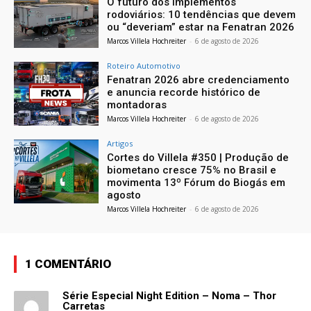
O futuro dos implementos
rodoviários: 10 tendências que devem
ou “deveriam” estar na Fenatran 2026
Marcos Villela Hochreiter
-
6 de agosto de 2026
Roteiro Automotivo
Fenatran 2026 abre credenciamento
e anuncia recorde histórico de
montadoras
Marcos Villela Hochreiter
-
6 de agosto de 2026
Artigos
Cortes do Villela #350 | Produção de
biometano cresce 75% no Brasil e
movimenta 13º Fórum do Biogás em
agosto
Marcos Villela Hochreiter
-
6 de agosto de 2026
1 COMENTÁRIO
Série Especial Night Edition – Noma – Thor
Carretas