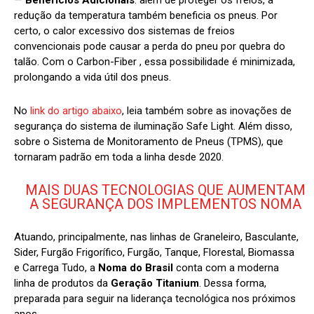
—
Benefícios Adicionais
: além de proteger os freios, a
redução da temperatura também beneficia os pneus. Por
certo, o calor excessivo dos sistemas de freios
convencionais pode causar a perda do pneu por quebra do
talão. Com o Carbon-Fiber , essa possibilidade é minimizada,
prolongando a vida útil dos pneus.
No
link do artigo abaixo
, leia também sobre as inovações de
segurança do sistema de iluminação Safe Light. Além disso,
sobre o Sistema de Monitoramento de Pneus (TPMS), que
tornaram padrão em toda a linha desde 2020.
MAIS DUAS TECNOLOGIAS QUE AUMENTAM
A SEGURANÇA DOS IMPLEMENTOS NOMA
Atuando, principalmente, nas linhas de Graneleiro, Basculante,
Sider, Furgão Frigorífico, Furgão, Tanque, Florestal, Biomassa
e Carrega Tudo, a
Noma do Brasil
conta com a moderna
linha de produtos da
Geração Titanium
. Dessa forma,
preparada para seguir na liderança tecnológica nos próximos